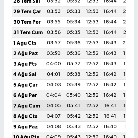
28 Tem Sal
03:52
05:32
12:53
16:44
20:03
TİCARET
29 Tem Çar
03:53
05:33
12:53
16:44
20:02
YAŞAM
30 Tem Per
03:55
05:34
12:53
16:44
20:02
31 Tem Cum
03:56
05:35
12:53
16:44
20:01
1 Ağu Cts
03:57
05:36
12:53
16:43
20:00
2 Ağu Paz
03:59
05:36
12:52
16:43
19:59
3 Ağu Pts
04:00
05:37
12:52
16:43
19:58
4 Ağu Sal
04:01
05:38
12:52
16:42
19:57
5 Ağu Çar
04:03
05:39
12:52
16:42
19:55
6 Ağu Per
04:04
05:40
12:52
16:42
19:54
7 Ağu Cum
04:05
05:41
12:52
16:41
19:53
8 Ağu Cts
04:07
05:42
12:52
16:41
19:52
9 Ağu Paz
04:08
05:43
12:52
16:40
19:51
10 Ağu Pts
04:09
05:43
12:52
16:40
19:50