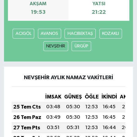
AKŞAM
YATSI
19:53
21:22
MAGAZİN
Nöbetçi Eczaneler
ACIGÖL
AVANOS
HACIBEKTAŞ
KOZAKLI
ÖZEL HABER
NEVŞEHİR
ÜRGÜP
SAĞLIK
SİYASET
NEVŞEHİR AYLIK NAMAZ VAKITLERI
SPOR
İMSAK
GÜNEŞ
ÖĞLE
İKINDI
AKŞA
25 Tem Cts
03:48
05:30
12:53
16:45
20:06
TATLISU
26 Tem Paz
03:49
05:30
12:53
16:45
20:05
TEKNOLOJİ
27 Tem Pts
03:51
05:31
12:53
16:44
20:04