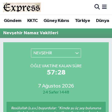
ALAYKÖY
Hava Durumu
Gündem
KKTC
Güney Kıbrıs
Türkiye
Dünya
ALSANCAK
Trafik Durumu
Nevşehir Namaz Vakitleri
BİLİM
Süper Lig Puan Durumu ve Fikstür
NEVŞEHİR
ÇATALKÖY
Tüm Manşetler
ÖĞLE VAKTINE KALAN SÜRE
DÜNYA
Son Dakika Haberleri
57:28
EĞİTİM
Haber Arşivi
7 Ağustos 2026
24 Safer 1448
EKONOMİ
ENGLISH
Resûlullah (s.a.v.) buyurdular: "Kimde şu üç şey bulunursa