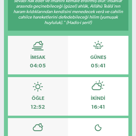
sevâbı hak eder ve imanını kemâle erdirmiş olur: İnsanlar
arasında geçinebileceği (güzel) ahlâk, Allâhü Teâlâ'nın
ESENTEPE
haram kıldıklarından kendisini menedecek verâ ve cahilin
cahilce hareketlerini defedebileceği hilim (yumuşak
huyluluk)." (Hadis-i şerif)
GAZİMAĞUSA
GİRNE
GÜNDEM
İMSAK
GÜNEŞ
04:05
05:41
GÜNEY KIBRIS
İÇ HABERLER
ÖĞLE
İKINDI
KÜLTÜR SANAT
12:52
16:41
LAPTA
LEFKOŞA