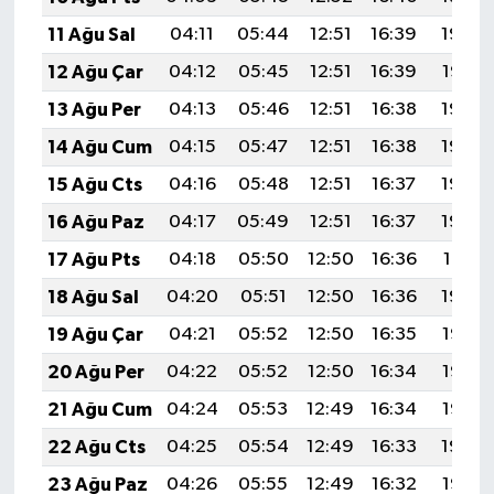
11 Ağu Sal
04:11
05:44
12:51
16:39
19:49
12 Ağu Çar
04:12
05:45
12:51
16:39
19:47
13 Ağu Per
04:13
05:46
12:51
16:38
19:46
14 Ağu Cum
04:15
05:47
12:51
16:38
19:45
15 Ağu Cts
04:16
05:48
12:51
16:37
19:44
16 Ağu Paz
04:17
05:49
12:51
16:37
19:42
17 Ağu Pts
04:18
05:50
12:50
16:36
19:41
18 Ağu Sal
04:20
05:51
12:50
16:36
19:40
19 Ağu Çar
04:21
05:52
12:50
16:35
19:38
20 Ağu Per
04:22
05:52
12:50
16:34
19:37
21 Ağu Cum
04:24
05:53
12:49
16:34
19:36
22 Ağu Cts
04:25
05:54
12:49
16:33
19:34
23 Ağu Paz
04:26
05:55
12:49
16:32
19:33