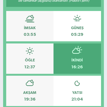
de tamahkâr (açgözlü) olanlarıdır. (Hadis-i şerif)
ESENTEPE
GAZİMAĞUSA
İMSAK
GÜNEŞ
GİRNE
03:55
05:29
GÜNDEM
GÜNEY KIBRIS
ÖĞLE
İKINDI
12:37
16:26
İÇ HABERLER
KÜLTÜR SANAT
AKŞAM
YATSI
LAPTA
19:36
21:04
LEFKOŞA