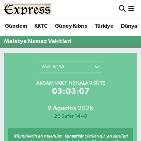
ALAYKÖY
Hava Durumu
Gündem
KKTC
Güney Kıbrıs
Türkiye
Dünya
ALSANCAK
Trafik Durumu
Malatya Namaz Vakitleri
BİLİM
Süper Lig Puan Durumu ve Fikstür
MALATYA
ÇATALKÖY
Tüm Manşetler
AKŞAM VAKTINE KALAN SÜRE
DÜNYA
Son Dakika Haberleri
03:03:07
EĞİTİM
Haber Arşivi
9 Ağustos 2026
26 Safer 1448
EKONOMİ
ENGLISH
Müminlerin en hayırlıları, kanaatkâr olanlarıdır, en şerlileri