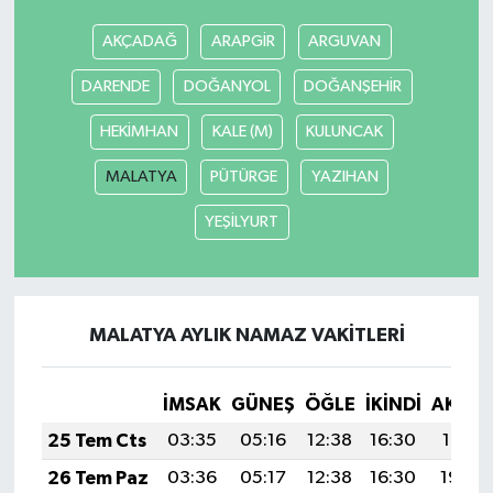
AKÇADAĞ
ARAPGİR
ARGUVAN
MAGAZİN
DARENDE
DOĞANYOL
DOĞANŞEHİR
Nöbetçi Eczaneler
HEKİMHAN
KALE (M)
KULUNCAK
ÖZEL HABER
MALATYA
PÜTÜRGE
YAZIHAN
SAĞLIK
YEŞİLYURT
SİYASET
SPOR
MALATYA AYLIK NAMAZ VAKITLERI
TATLISU
İMSAK
GÜNEŞ
ÖĞLE
İKINDI
AKŞA
25 Tem Cts
03:35
05:16
12:38
16:30
19:51
TEKNOLOJİ
26 Tem Paz
03:36
05:17
12:38
16:30
19:50