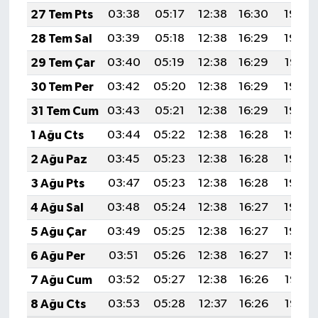
TİCARET
27 Tem Pts
03:38
05:17
12:38
16:30
19:49
28 Tem Sal
03:39
05:18
12:38
16:29
19:48
YAŞAM
29 Tem Çar
03:40
05:19
12:38
16:29
19:47
30 Tem Per
03:42
05:20
12:38
16:29
19:46
31 Tem Cum
03:43
05:21
12:38
16:29
19:46
1 Ağu Cts
03:44
05:22
12:38
16:28
19:45
2 Ağu Paz
03:45
05:23
12:38
16:28
19:44
3 Ağu Pts
03:47
05:23
12:38
16:28
19:43
4 Ağu Sal
03:48
05:24
12:38
16:27
19:42
5 Ağu Çar
03:49
05:25
12:38
16:27
19:40
6 Ağu Per
03:51
05:26
12:38
16:27
19:39
7 Ağu Cum
03:52
05:27
12:38
16:26
19:38
8 Ağu Cts
03:53
05:28
12:37
16:26
19:37