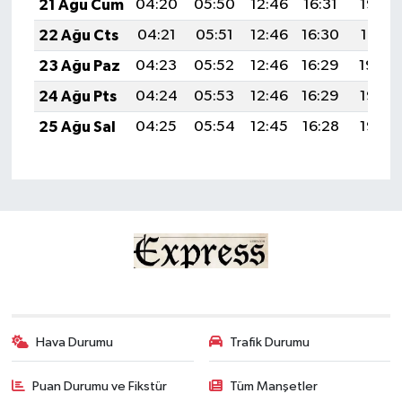
21 Ağu Cum
04:20
05:50
12:46
16:31
19:33
22 Ağu Cts
04:21
05:51
12:46
16:30
19:31
23 Ağu Paz
04:23
05:52
12:46
16:29
19:30
24 Ağu Pts
04:24
05:53
12:46
16:29
19:28
25 Ağu Sal
04:25
05:54
12:45
16:28
19:27
Hava Durumu
Trafik Durumu
Puan Durumu ve Fikstür
Tüm Manşetler