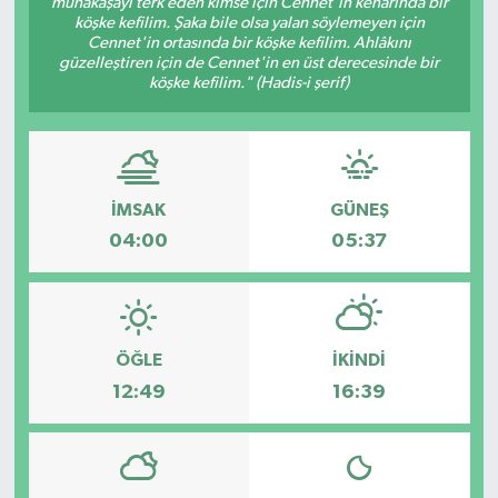
münakaşayı terk eden kimse için Cennet'in kenarında bir
köşke kefilim. Şaka bile olsa yalan söylemeyen için
ESENTEPE
Cennet'in ortasında bir köşke kefilim. Ahlâkını
güzelleştiren için de Cennet'in en üst derecesinde bir
köşke kefilim." (Hadis-i şerif)
GAZİMAĞUSA
GİRNE
GÜNDEM
İMSAK
GÜNEŞ
04:00
05:37
GÜNEY KIBRIS
İÇ HABERLER
ÖĞLE
İKINDI
KÜLTÜR SANAT
12:49
16:39
LAPTA
LEFKOŞA