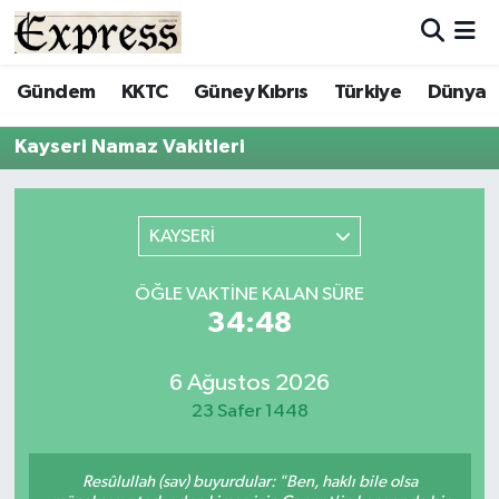
ALAYKÖY
Hava Durumu
Gündem
KKTC
Güney Kıbrıs
Türkiye
Dünya
ALSANCAK
Trafik Durumu
Kayseri Namaz Vakitleri
BİLİM
Süper Lig Puan Durumu ve Fikstür
KAYSERİ
ÇATALKÖY
Tüm Manşetler
ÖĞLE VAKTINE KALAN SÜRE
DÜNYA
Son Dakika Haberleri
34:48
EĞİTİM
Haber Arşivi
6 Ağustos 2026
23 Safer 1448
EKONOMİ
ENGLISH
Resûlullah (sav) buyurdular: "Ben, haklı bile olsa