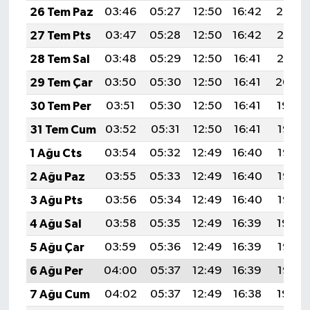
TİCARET
26 Tem Paz
03:46
05:27
12:50
16:42
20:02
27 Tem Pts
03:47
05:28
12:50
16:42
20:01
YAŞAM
28 Tem Sal
03:48
05:29
12:50
16:41
20:01
29 Tem Çar
03:50
05:30
12:50
16:41
20:00
30 Tem Per
03:51
05:30
12:50
16:41
19:59
31 Tem Cum
03:52
05:31
12:50
16:41
19:58
1 Ağu Cts
03:54
05:32
12:49
16:40
19:57
2 Ağu Paz
03:55
05:33
12:49
16:40
19:56
3 Ağu Pts
03:56
05:34
12:49
16:40
19:55
4 Ağu Sal
03:58
05:35
12:49
16:39
19:54
5 Ağu Çar
03:59
05:36
12:49
16:39
19:53
6 Ağu Per
04:00
05:37
12:49
16:39
19:52
7 Ağu Cum
04:02
05:37
12:49
16:38
19:50