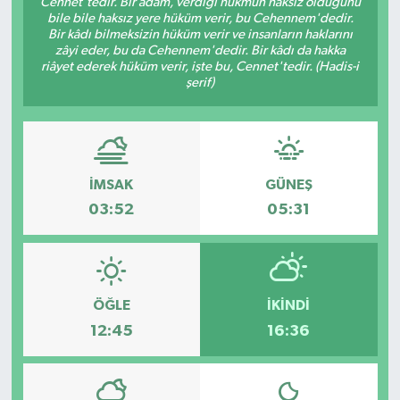
Cennet'tedir. Bir adam, verdiği hükmün haksız olduğunu
bile bile haksız yere hüküm verir, bu Cehennem'dedir.
ESENTEPE
Bir kâdı bilmeksizin hüküm verir ve insanların haklarını
zâyi eder, bu da Cehennem'dedir. Bir kâdı da hakka
riâyet ederek hüküm verir, işte bu, Cennet'tedir. (Hadis-i
GAZİMAĞUSA
şerif)
GİRNE
GÜNDEM
İMSAK
GÜNEŞ
03:52
05:31
GÜNEY KIBRIS
İÇ HABERLER
KÜLTÜR SANAT
ÖĞLE
İKINDI
12:45
16:36
LAPTA
LEFKOŞA