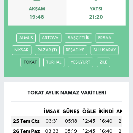
AKŞAM
YATSI
MAGAZİN
19:48
21:20
Nöbetçi Eczaneler
ALMUS
ARTOVA
BAŞÇİFTLİK
ERBAA
ÖZEL HABER
NİKSAR
PAZAR (T)
REŞADİYE
SULUSARAY
SAĞLIK
TOKAT
TURHAL
YEŞİLYURT
ZİLE
SİYASET
SPOR
TOKAT AYLIK NAMAZ VAKITLERI
TATLISU
İMSAK
GÜNEŞ
ÖĞLE
İKINDI
AKŞA
TEKNOLOJİ
25 Tem Cts
03:31
05:18
12:45
16:40
20:03
26 Tem Paz
03:33
05:19
12:45
16:40
20:02