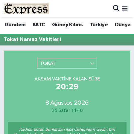
ALAYKÖY
Hava Durumu
Gündem
KKTC
Güney Kıbrıs
Türkiye
Dünya
ALSANCAK
Trafik Durumu
Tokat Namaz Vakitleri
BİLİM
Süper Lig Puan Durumu ve Fikstür
TOKAT
ÇATALKÖY
Tüm Manşetler
AKŞAM VAKTINE KALAN SÜRE
DÜNYA
Son Dakika Haberleri
20:29
EĞİTİM
Haber Arşivi
8 Ağustos 2026
25 Safer 1448
EKONOMİ
ENGLISH
Kâdılar üçtür. Bunlardan ikisi Cehennem'dedir, biri