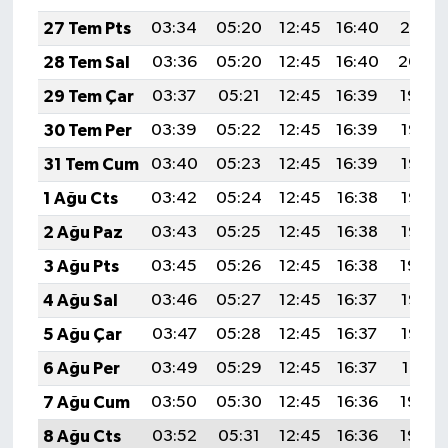
TİCARET
27 Tem Pts
03:34
05:20
12:45
16:40
20:01
YAŞAM
28 Tem Sal
03:36
05:20
12:45
16:40
20:00
29 Tem Çar
03:37
05:21
12:45
16:39
19:59
30 Tem Per
03:39
05:22
12:45
16:39
19:58
31 Tem Cum
03:40
05:23
12:45
16:39
19:57
1 Ağu Cts
03:42
05:24
12:45
16:38
19:56
2 Ağu Paz
03:43
05:25
12:45
16:38
19:55
3 Ağu Pts
03:45
05:26
12:45
16:38
19:54
4 Ağu Sal
03:46
05:27
12:45
16:37
19:53
5 Ağu Çar
03:47
05:28
12:45
16:37
19:52
6 Ağu Per
03:49
05:29
12:45
16:37
19:51
7 Ağu Cum
03:50
05:30
12:45
16:36
19:49
8 Ağu Cts
03:52
05:31
12:45
16:36
19:48