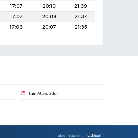
17:07
20:10
21:39
17:07
20:08
21:37
17:06
20:07
21:35
Tüm Manşetler
Haber Yazılımı:
TE Bilişim