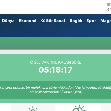
B
6
D
4
Dünya
Ekonomi
Kültür Sanat
Sağlık
Spor
Maga
E
5
S
6
G
6
B
1
ÖĞLE VAKTINE KALAN SÜRE
05:18:17
ni ziyaret ederse, bir melek, ona şöyle nidâ eder: "Ne iyi yaptın, yürüdü
bir köşk hazırladın!" (Hadis-i şerif)