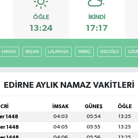
ÖĞLE
İKINDI
13:24
17:17
HAVSA
KEŞAN
LALAPAŞA
MERİÇ
SÜLOĞLU
UZU
EDİRNE AYLIK NAMAZ VAKITLERI
İCRİ
İMSAK
GÜNEŞ
ÖĞLE
fer 1448
04:03
05:54
13:25
fer 1448
04:05
05:55
13:25
fer 1448
04:06
05:56
13:25