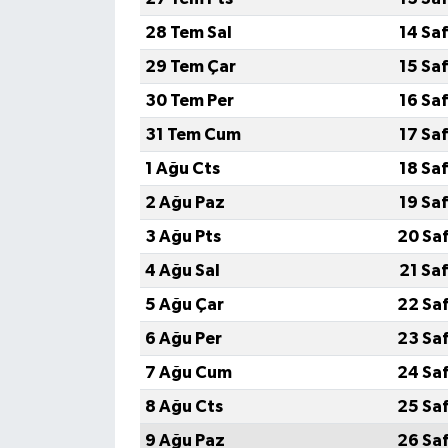
28 Tem Sal
14 Sa
MAGAZİN
29 Tem Çar
15 Sa
Nöbetçi Eczaneler
30 Tem Per
16 Sa
31 Tem Cum
17 Sa
ÖZEL HABER
1 Ağu Cts
18 Sa
SAĞLIK
2 Ağu Paz
19 Sa
3 Ağu Pts
20 Sa
SİYASET
4 Ağu Sal
21 Sa
SPOR
5 Ağu Çar
22 Sa
6 Ağu Per
23 Sa
TATLISU
7 Ağu Cum
24 Sa
TEKNOLOJİ
8 Ağu Cts
25 Sa
9 Ağu Paz
26 Sa