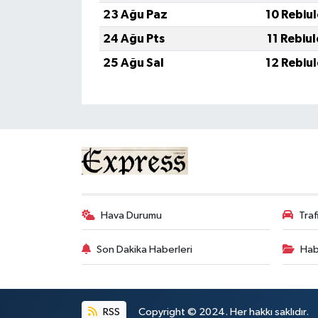
23 Ağu Paz
10 Rebiu
24 Ağu Pts
11 Rebiu
25 Ağu Sal
12 Rebiu
Hava Durumu
Tra
Son Dakika Haberleri
Hab
RSS
Copyright © 2024. Her hakkı saklıdır.