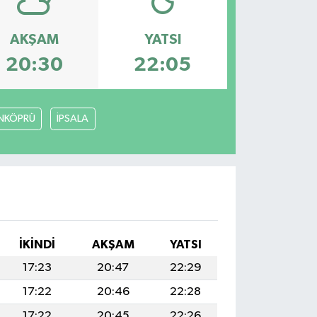
AKŞAM
YATSI
20:30
22:05
NKÖPRÜ
İPSALA
İKINDI
AKŞAM
YATSI
17:23
20:47
22:29
17:22
20:46
22:28
17:22
20:45
22:26