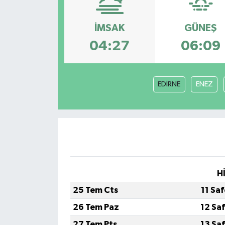
ESENTEPE
İMSAK
GÜNEŞ
GAZİMAĞUSA
04:27
06:09
GİRNE
EDİRNE
ENEZ
GÜNDEM
GÜNEY KIBRIS
İÇ HABERLER
KÜLTÜR SANAT
H
25 Tem Cts
11 Sa
LAPTA
26 Tem Paz
12 Sa
LEFKOŞA
27 Tem Pts
13 Sa