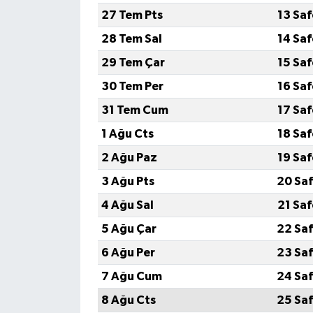
27 Tem Pts
13 Sa
MAGAZİN
28 Tem Sal
14 Sa
29 Tem Çar
15 Sa
Nöbetçi Eczaneler
30 Tem Per
16 Sa
ÖZEL HABER
31 Tem Cum
17 Sa
1 Ağu Cts
18 Sa
SAĞLIK
2 Ağu Paz
19 Sa
SİYASET
3 Ağu Pts
20 Saf
4 Ağu Sal
21 Sa
SPOR
5 Ağu Çar
22 Saf
TATLISU
6 Ağu Per
23 Saf
7 Ağu Cum
24 Saf
TEKNOLOJİ
8 Ağu Cts
25 Saf