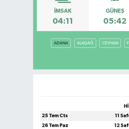
ESENTEPE
İMSAK
GÜNEŞ
04:11
05:42
GAZİMAĞUSA
GİRNE
ADANA
ALADAĞ
CEYHAN
GÜNDEM
GÜNEY KIBRIS
İÇ HABERLER
KÜLTÜR SANAT
Hİ
LAPTA
25 Tem Cts
11 Sa
26 Tem Paz
12 Sa
LEFKOŞA