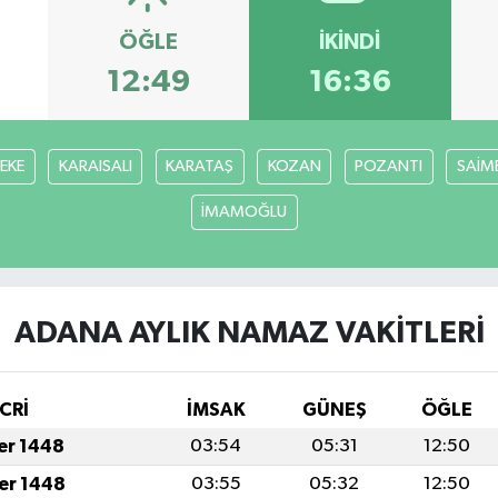
ÖĞLE
İKINDI
12:49
16:36
FEKE
KARAISALI
KARATAŞ
KOZAN
POZANTI
SAİM
İMAMOĞLU
ADANA AYLIK NAMAZ VAKITLERI
CRİ
İMSAK
GÜNEŞ
ÖĞLE
fer 1448
03:54
05:31
12:50
fer 1448
03:55
05:32
12:50