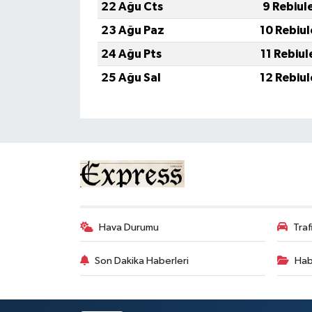
22 Ağu Cts
9 Rebiul
23 Ağu Paz
10 Rebiu
24 Ağu Pts
11 Rebiu
25 Ağu Sal
12 Rebiu
Hava Durumu
Tra
Son Dakika Haberleri
Hab