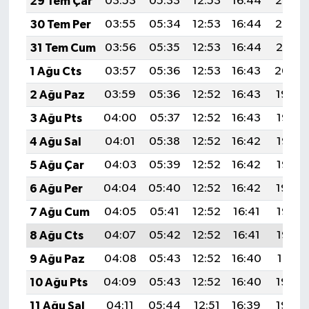
29 Tem Çar
03:53
05:33
12:53
16:44
20:02
TİCARET
30 Tem Per
03:55
05:34
12:53
16:44
20:02
YAŞAM
31 Tem Cum
03:56
05:35
12:53
16:44
20:01
1 Ağu Cts
03:57
05:36
12:53
16:43
20:00
2 Ağu Paz
03:59
05:36
12:52
16:43
19:59
3 Ağu Pts
04:00
05:37
12:52
16:43
19:58
4 Ağu Sal
04:01
05:38
12:52
16:42
19:57
5 Ağu Çar
04:03
05:39
12:52
16:42
19:55
6 Ağu Per
04:04
05:40
12:52
16:42
19:54
7 Ağu Cum
04:05
05:41
12:52
16:41
19:53
8 Ağu Cts
04:07
05:42
12:52
16:41
19:52
9 Ağu Paz
04:08
05:43
12:52
16:40
19:51
10 Ağu Pts
04:09
05:43
12:52
16:40
19:50
11 Ağu Sal
04:11
05:44
12:51
16:39
19:49