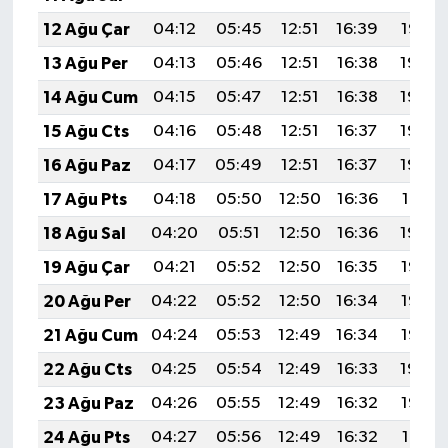
12 Ağu Çar
04:12
05:45
12:51
16:39
19:47
13 Ağu Per
04:13
05:46
12:51
16:38
19:46
14 Ağu Cum
04:15
05:47
12:51
16:38
19:45
15 Ağu Cts
04:16
05:48
12:51
16:37
19:44
16 Ağu Paz
04:17
05:49
12:51
16:37
19:42
17 Ağu Pts
04:18
05:50
12:50
16:36
19:41
18 Ağu Sal
04:20
05:51
12:50
16:36
19:40
19 Ağu Çar
04:21
05:52
12:50
16:35
19:38
20 Ağu Per
04:22
05:52
12:50
16:34
19:37
21 Ağu Cum
04:24
05:53
12:49
16:34
19:36
22 Ağu Cts
04:25
05:54
12:49
16:33
19:34
23 Ağu Paz
04:26
05:55
12:49
16:32
19:33
24 Ağu Pts
04:27
05:56
12:49
16:32
19:31