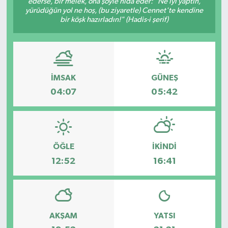
ederse, bir melek, ona şöyle nidâ eder: "Ne iyi yaptın,
yürüdüğün yol ne hoş, (bu ziyaretle) Cennet'te kendine
ESENTEPE
bir köşk hazırladın!" (Hadis-i şerif)
GAZİMAĞUSA
GİRNE
İMSAK
GÜNEŞ
04:07
05:42
GÜNDEM
GÜNEY KIBRIS
ÖĞLE
İKINDI
İÇ HABERLER
12:52
16:41
KÜLTÜR SANAT
LAPTA
AKŞAM
YATSI
LEFKOŞA