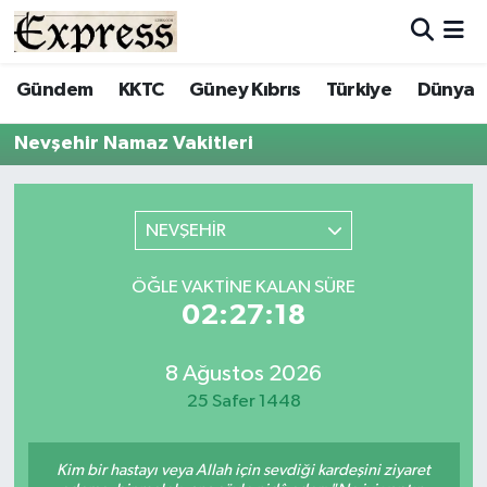
ALAYKÖY
Hava Durumu
Gündem
KKTC
Güney Kıbrıs
Türkiye
Dünya
ALSANCAK
Trafik Durumu
Nevşehir Namaz Vakitleri
BİLİM
Süper Lig Puan Durumu ve Fikstür
NEVŞEHİR
ÇATALKÖY
Tüm Manşetler
ÖĞLE VAKTINE KALAN SÜRE
DÜNYA
Son Dakika Haberleri
02:27:18
EĞİTİM
Haber Arşivi
8 Ağustos 2026
25 Safer 1448
EKONOMİ
ENGLISH
Kim bir hastayı veya Allah için sevdiği kardeşini ziyaret