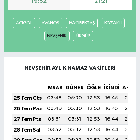
19:52
21:21
MAGAZİN
ACIGÖL
AVANOS
HACIBEKTAŞ
KOZAKLI
Nöbetçi Eczaneler
NEVŞEHİR
ÜRGÜP
ÖZEL HABER
SAĞLIK
NEVŞEHİR AYLIK NAMAZ VAKITLERI
SİYASET
İMSAK
GÜNEŞ
ÖĞLE
İKINDI
AKŞA
SPOR
25 Tem Cts
03:48
05:30
12:53
16:45
20:06
26 Tem Paz
03:49
05:30
12:53
16:45
20:05
TATLISU
27 Tem Pts
03:51
05:31
12:53
16:44
20:04
TEKNOLOJİ
28 Tem Sal
03:52
05:32
12:53
16:44
20:03