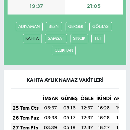
19:37
21:05
MAGAZİN
ADIYAMAN
BESNİ
GERGER
GÖLBAŞI
Nöbetçi Eczaneler
KAHTA
SAMSAT
SİNCİK
TUT
ÖZEL HABER
ÇELİKHAN
SAĞLIK
SİYASET
KAHTA AYLIK NAMAZ VAKITLERI
SPOR
İMSAK
GÜNEŞ
ÖĞLE
İKINDI
AKŞA
TATLISU
25 Tem Cts
03:37
05:16
12:37
16:28
19:48
TEKNOLOJİ
26 Tem Paz
03:38
05:17
12:37
16:28
19:47
27 Tem Pts
03:39
05:18
12:37
16:27
19:47