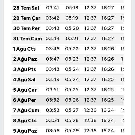
TİCARET
28 Tem Sal
03:41
05:18
12:37
16:27
19:46
YAŞAM
29 Tem Çar
03:42
05:19
12:37
16:27
19:45
30 Tem Per
03:43
05:20
12:37
16:27
19:44
31 Tem Cum
03:44
05:21
12:37
16:27
19:43
1 Ağu Cts
03:46
05:22
12:37
16:26
19:42
2 Ağu Paz
03:47
05:23
12:37
16:26
19:41
3 Ağu Pts
03:48
05:24
12:37
16:26
19:40
4 Ağu Sal
03:49
05:24
12:37
16:25
19:39
5 Ağu Çar
03:51
05:25
12:37
16:25
19:38
6 Ağu Per
03:52
05:26
12:37
16:25
19:37
7 Ağu Cum
03:53
05:27
12:36
16:24
19:36
8 Ağu Cts
03:54
05:28
12:36
16:24
19:35
9 Ağu Paz
03:56
05:29
12:36
16:24
19:34