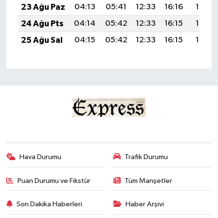
23 Ağu Paz
04:13
05:41
12:33
16:16
19:16
24 Ağu Pts
04:14
05:42
12:33
16:15
19:15
25 Ağu Sal
04:15
05:42
12:33
16:15
19:13
Hava Durumu
Trafik Durumu
Puan Durumu ve Fikstür
Tüm Manşetler
Son Dakika Haberleri
Haber Arşivi