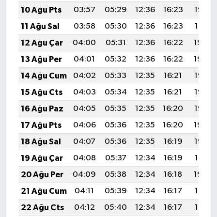
10 Ağu Pts
03:57
05:29
12:36
16:23
19:33
11 Ağu Sal
03:58
05:30
12:36
16:23
19:31
12 Ağu Çar
04:00
05:31
12:36
16:22
19:30
13 Ağu Per
04:01
05:32
12:36
16:22
19:29
14 Ağu Cum
04:02
05:33
12:35
16:21
19:28
15 Ağu Cts
04:03
05:34
12:35
16:21
19:27
16 Ağu Paz
04:05
05:35
12:35
16:20
19:25
17 Ağu Pts
04:06
05:36
12:35
16:20
19:24
18 Ağu Sal
04:07
05:36
12:35
16:19
19:23
19 Ağu Çar
04:08
05:37
12:34
16:19
19:21
20 Ağu Per
04:09
05:38
12:34
16:18
19:20
21 Ağu Cum
04:11
05:39
12:34
16:17
19:19
22 Ağu Cts
04:12
05:40
12:34
16:17
19:17