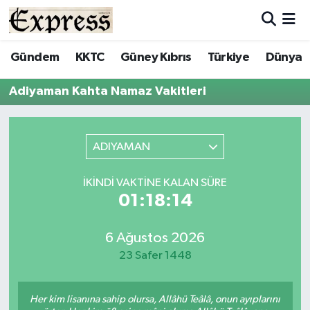
ALAYKÖY
Hava Durumu
Gündem
KKTC
Güney Kıbrıs
Türkiye
Dünya
ALSANCAK
Trafik Durumu
Adiyaman Kahta Namaz Vakitleri
BİLİM
Süper Lig Puan Durumu ve Fikstür
ADIYAMAN
ÇATALKÖY
Tüm Manşetler
İKINDI VAKTINE KALAN SÜRE
DÜNYA
Son Dakika Haberleri
01:18:14
EĞİTİM
Haber Arşivi
6 Ağustos 2026
23 Safer 1448
EKONOMİ
ENGLISH
Her kim lisanına sahip olursa, Allâhü Teâlâ, onun ayıplarını