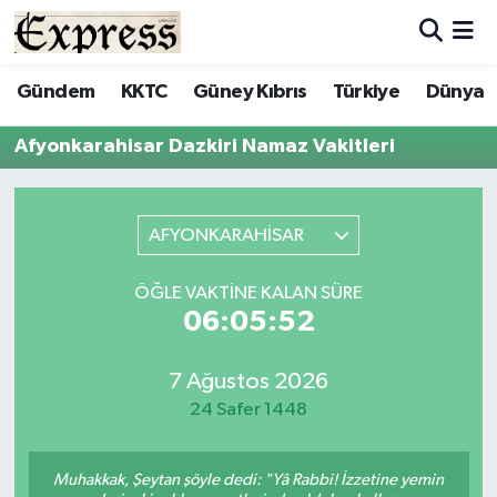
ALAYKÖY
Hava Durumu
Gündem
KKTC
Güney Kıbrıs
Türkiye
Dünya
ALSANCAK
Trafik Durumu
Afyonkarahisar Dazkiri Namaz Vakitleri
BİLİM
Süper Lig Puan Durumu ve Fikstür
AFYONKARAHİSAR
ÇATALKÖY
Tüm Manşetler
ÖĞLE VAKTINE KALAN SÜRE
DÜNYA
Son Dakika Haberleri
06:05:52
EĞİTİM
Haber Arşivi
7 Ağustos 2026
24 Safer 1448
EKONOMİ
ENGLISH
Muhakkak, Şeytan şöyle dedi: "Yâ Rabbi! İzzetine yemin