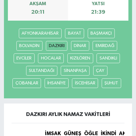
AKŞAM
YATSI
20:11
21:39
MAGAZİN
Nöbetçi Eczaneler
AFYONKARAHİSAR
BAYAT
BAŞMAKÇI
ÖZEL HABER
BOLVADİN
DAZKIRI
DİNAR
EMİRDAĞ
EVCİLER
HOCALAR
KIZILÖREN
SANDIKLI
SAĞLIK
SULTANDAĞI
SİNANPAŞA
ÇAY
SİYASET
ÇOBANLAR
İHSANİYE
İSCEHİSAR
ŞUHUT
SPOR
TATLISU
DAZKIRI AYLIK NAMAZ VAKITLERI
TEKNOLOJİ
İMSAK
GÜNEŞ
ÖĞLE
İKINDI
AKŞA