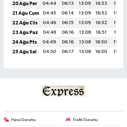
20 Ağu Per
04:44
06:13
13:09
16:53
19:55
21 Ağu Cum
04:45
06:14
13:09
16:52
19:54
22 Ağu Cts
04:46
06:15
13:09
16:52
19:53
23 Ağu Paz
04:48
06:16
13:08
16:51
19:51
24 Ağu Pts
04:49
06:16
13:08
16:50
19:50
25 Ağu Sal
04:50
06:17
13:08
16:50
19:48
Hava Durumu
Trafik Durumu