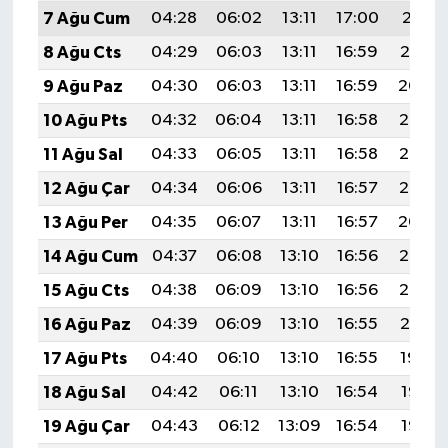
7 Ağu Cum
04:28
06:02
13:11
17:00
20:11
8 Ağu Cts
04:29
06:03
13:11
16:59
20:10
9 Ağu Paz
04:30
06:03
13:11
16:59
20:09
10 Ağu Pts
04:32
06:04
13:11
16:58
20:08
11 Ağu Sal
04:33
06:05
13:11
16:58
20:07
12 Ağu Çar
04:34
06:06
13:11
16:57
20:05
13 Ağu Per
04:35
06:07
13:11
16:57
20:04
14 Ağu Cum
04:37
06:08
13:10
16:56
20:03
15 Ağu Cts
04:38
06:09
13:10
16:56
20:02
16 Ağu Paz
04:39
06:09
13:10
16:55
20:01
17 Ağu Pts
04:40
06:10
13:10
16:55
19:59
18 Ağu Sal
04:42
06:11
13:10
16:54
19:58
19 Ağu Çar
04:43
06:12
13:09
16:54
19:57