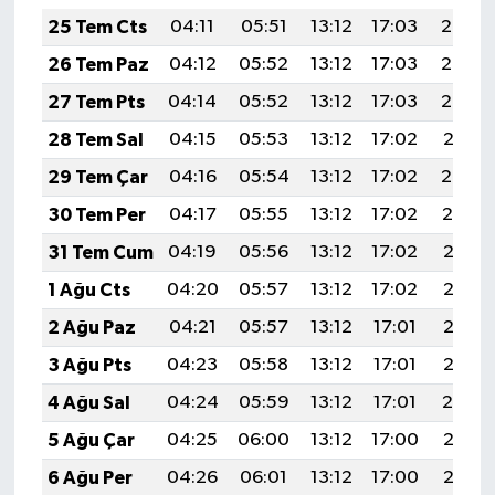
TİCARET
25 Tem Cts
04:11
05:51
13:12
17:03
20:24
YAŞAM
26 Tem Paz
04:12
05:52
13:12
17:03
20:23
27 Tem Pts
04:14
05:52
13:12
17:03
20:22
28 Tem Sal
04:15
05:53
13:12
17:02
20:21
29 Tem Çar
04:16
05:54
13:12
17:02
20:20
30 Tem Per
04:17
05:55
13:12
17:02
20:19
31 Tem Cum
04:19
05:56
13:12
17:02
20:18
1 Ağu Cts
04:20
05:57
13:12
17:02
20:17
2 Ağu Paz
04:21
05:57
13:12
17:01
20:16
3 Ağu Pts
04:23
05:58
13:12
17:01
20:15
4 Ağu Sal
04:24
05:59
13:12
17:01
20:14
5 Ağu Çar
04:25
06:00
13:12
17:00
20:13
6 Ağu Per
04:26
06:01
13:12
17:00
20:12