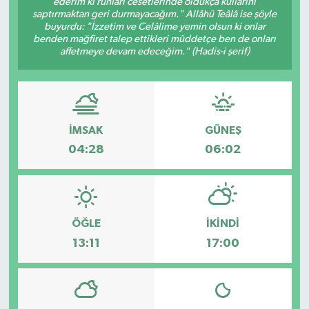
ederim ki ruhları cesetlerinde oldukça kullarını
saptırmaktan geri durmayacağım." Allâhü Teâlâ ise şöyle
ESENTEPE
buyurdu: "İzzetim ve Celâlime yemin olsun ki onlar
benden mağfiret talep ettikleri müddetçe ben de onları
affetmeye devam edeceğim." (Hadis-i şerif)
GAZİMAĞUSA
GİRNE
GÜNDEM
İMSAK
GÜNEŞ
04:28
06:02
GÜNEY KIBRIS
İÇ HABERLER
ÖĞLE
İKINDI
KÜLTÜR SANAT
13:11
17:00
LAPTA
LEFKOŞA