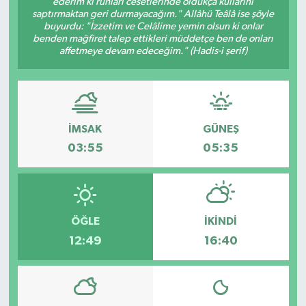
ederim ki ruhları cesetlerinde oldukça kullarını
saptırmaktan geri durmayacağım." Allâhü Teâlâ ise şöyle
ESENTEPE
buyurdu: "İzzetim ve Celâlime yemin olsun ki onlar
benden mağfiret talep ettikleri müddetçe ben de onları
affetmeye devam edeceğim." (Hadis-i şerif)
GAZİMAĞUSA
GİRNE
GÜNDEM
İMSAK
GÜNEŞ
03:55
05:35
GÜNEY KIBRIS
İÇ HABERLER
ÖĞLE
İKINDI
KÜLTÜR SANAT
12:49
16:40
LAPTA
LEFKOŞA