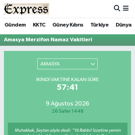
ALAYKÖY
Hava Durumu
Gündem
KKTC
Güney Kıbrıs
Türkiye
Dünya
ALSANCAK
Trafik Durumu
Amasya Merzifon Namaz Vakitleri
BİLİM
Süper Lig Puan Durumu ve Fikstür
AMASYA
ÇATALKÖY
Tüm Manşetler
İKINDI VAKTINE KALAN SÜRE
DÜNYA
Son Dakika Haberleri
57:41
EĞİTİM
Haber Arşivi
9 Ağustos 2026
26 Safer 1448
EKONOMİ
ENGLISH
Muhakkak, Şeytan şöyle dedi: "Yâ Rabbi! İzzetine yemin