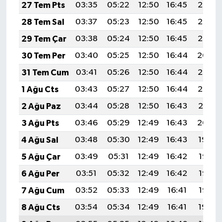
TİCARET
27 Tem Pts
03:35
05:22
12:50
16:45
20:07
28 Tem Sal
03:37
05:23
12:50
16:45
20:06
YAŞAM
29 Tem Çar
03:38
05:24
12:50
16:45
20:05
30 Tem Per
03:40
05:25
12:50
16:44
20:04
31 Tem Cum
03:41
05:26
12:50
16:44
20:03
1 Ağu Cts
03:43
05:27
12:50
16:44
20:02
2 Ağu Paz
03:44
05:28
12:50
16:43
20:01
3 Ağu Pts
03:46
05:29
12:49
16:43
20:00
4 Ağu Sal
03:48
05:30
12:49
16:43
19:59
5 Ağu Çar
03:49
05:31
12:49
16:42
19:58
6 Ağu Per
03:51
05:32
12:49
16:42
19:56
7 Ağu Cum
03:52
05:33
12:49
16:41
19:55
8 Ağu Cts
03:54
05:34
12:49
16:41
19:54