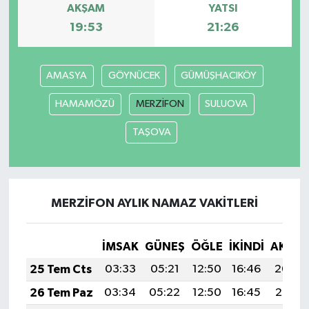
AKŞAM
YATSI
19:53
21:26
MAGAZİN
Nöbetçi Eczaneler
AMASYA
GÖYNÜCEK
GÜMÜŞHACIKÖY
ÖZEL HABER
HAMAMÖZÜ
MERZİFON
SULUOVA
TAŞOVA
SAĞLIK
SİYASET
MERZİFON AYLIK NAMAZ VAKITLERI
SPOR
TATLISU
İMSAK
GÜNEŞ
ÖĞLE
İKINDI
AKŞA
25 Tem Cts
03:33
05:21
12:50
16:46
20:09
TEKNOLOJİ
26 Tem Paz
03:34
05:22
12:50
16:45
20:08