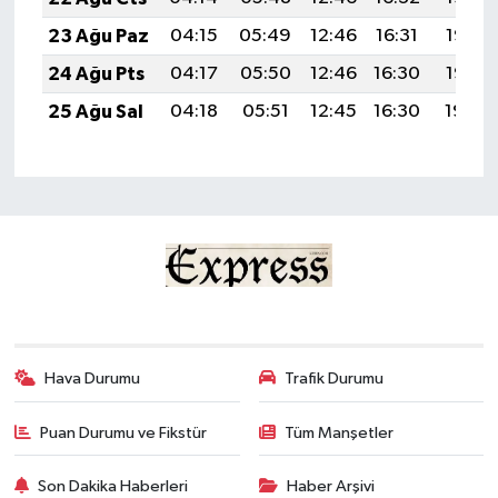
23 Ağu Paz
04:15
05:49
12:46
16:31
19:33
24 Ağu Pts
04:17
05:50
12:46
16:30
19:32
25 Ağu Sal
04:18
05:51
12:45
16:30
19:30
Hava Durumu
Trafik Durumu
Puan Durumu ve Fikstür
Tüm Manşetler
Son Dakika Haberleri
Haber Arşivi