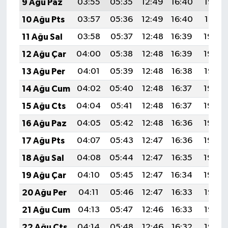
9 Ağu Paz
03:55
05:35
12:49
16:40
19:53
10 Ağu Pts
03:57
05:36
12:49
16:40
19:51
11 Ağu Sal
03:58
05:37
12:48
16:39
19:50
12 Ağu Çar
04:00
05:38
12:48
16:39
19:49
13 Ağu Per
04:01
05:39
12:48
16:38
19:47
14 Ağu Cum
04:02
05:40
12:48
16:37
19:46
15 Ağu Cts
04:04
05:41
12:48
16:37
19:45
16 Ağu Paz
04:05
05:42
12:48
16:36
19:43
17 Ağu Pts
04:07
05:43
12:47
16:36
19:42
18 Ağu Sal
04:08
05:44
12:47
16:35
19:40
19 Ağu Çar
04:10
05:45
12:47
16:34
19:39
20 Ağu Per
04:11
05:46
12:47
16:33
19:38
21 Ağu Cum
04:13
05:47
12:46
16:33
19:36
22 Ağu Cts
04:14
05:48
12:46
16:32
19:35