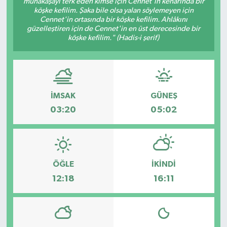
münakaşayı terk eden kimse için Cennet'in kenarında bir
köşke kefilim. Şaka bile olsa yalan söylemeyen için
ESENTEPE
Cennet'in ortasında bir köşke kefilim. Ahlâkını
güzelleştiren için de Cennet'in en üst derecesinde bir
köşke kefilim." (Hadis-i şerif)
GAZİMAĞUSA
GİRNE
GÜNDEM
İMSAK
GÜNEŞ
03:20
05:02
GÜNEY KIBRIS
İÇ HABERLER
ÖĞLE
İKINDI
KÜLTÜR SANAT
12:18
16:11
LAPTA
LEFKOŞA