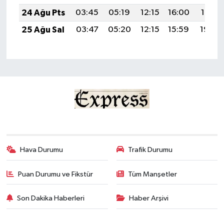
24 Ağu Pts
03:45
05:19
12:15
16:00
19:01
25 Ağu Sal
03:47
05:20
12:15
15:59
19:00
Hava Durumu
Trafik Durumu
Puan Durumu ve Fikstür
Tüm Manşetler
Son Dakika Haberleri
Haber Arşivi