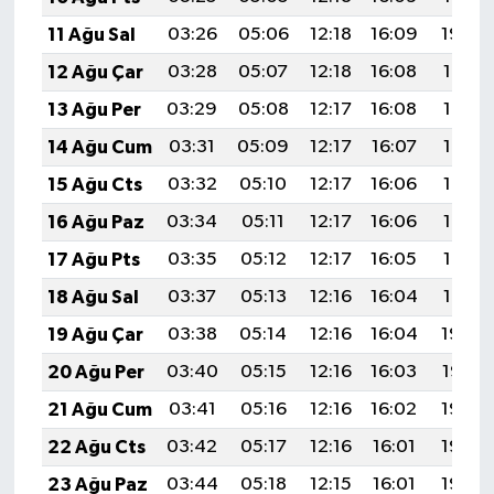
11 Ağu Sal
03:26
05:06
12:18
16:09
19:20
12 Ağu Çar
03:28
05:07
12:18
16:08
19:19
13 Ağu Per
03:29
05:08
12:17
16:08
19:17
14 Ağu Cum
03:31
05:09
12:17
16:07
19:16
15 Ağu Cts
03:32
05:10
12:17
16:06
19:14
16 Ağu Paz
03:34
05:11
12:17
16:06
19:13
17 Ağu Pts
03:35
05:12
12:17
16:05
19:12
18 Ağu Sal
03:37
05:13
12:16
16:04
19:10
19 Ağu Çar
03:38
05:14
12:16
16:04
19:09
20 Ağu Per
03:40
05:15
12:16
16:03
19:07
21 Ağu Cum
03:41
05:16
12:16
16:02
19:06
22 Ağu Cts
03:42
05:17
12:16
16:01
19:04
23 Ağu Paz
03:44
05:18
12:15
16:01
19:03