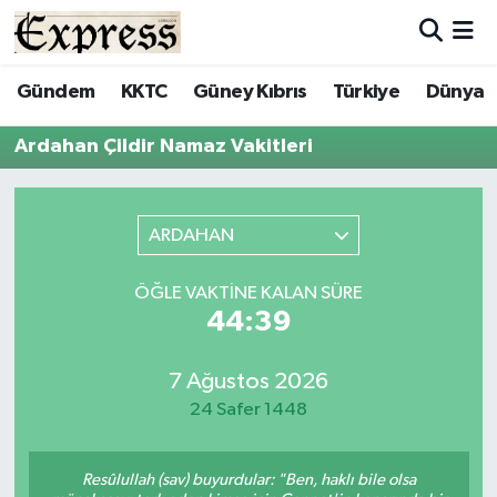
ALAYKÖY
Hava Durumu
Gündem
KKTC
Güney Kıbrıs
Türkiye
Dünya
ALSANCAK
Trafik Durumu
Ardahan Çildir Namaz Vakitleri
BİLİM
Süper Lig Puan Durumu ve Fikstür
ARDAHAN
ÇATALKÖY
Tüm Manşetler
ÖĞLE VAKTINE KALAN SÜRE
DÜNYA
Son Dakika Haberleri
44:39
EĞİTİM
Haber Arşivi
7 Ağustos 2026
24 Safer 1448
EKONOMİ
ENGLISH
Resûlullah (sav) buyurdular: "Ben, haklı bile olsa