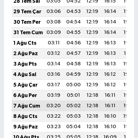
28 Tem Sal
03:05
04:52
12:19
16:15
19:36
TİCARET
29 Tem Çar
03:06
04:53
12:19
16:14
19:35
YAŞAM
30 Tem Per
03:08
04:54
12:19
16:14
19:34
31 Tem Cum
03:09
04:55
12:19
16:14
19:33
1 Ağu Cts
03:11
04:56
12:19
16:13
19:32
2 Ağu Paz
03:12
04:57
12:19
16:13
19:31
3 Ağu Pts
03:14
04:58
12:19
16:13
19:30
4 Ağu Sal
03:16
04:59
12:19
16:12
19:29
5 Ağu Çar
03:17
05:00
12:19
16:12
19:27
6 Ağu Per
03:19
05:01
12:18
16:11
19:26
7 Ağu Cum
03:20
05:02
12:18
16:11
19:25
8 Ağu Cts
03:22
05:03
12:18
16:10
19:24
9 Ağu Paz
03:23
05:04
12:18
16:10
19:22
10 Ağu Pts
03:25
05:05
12:18
16:09
19:21