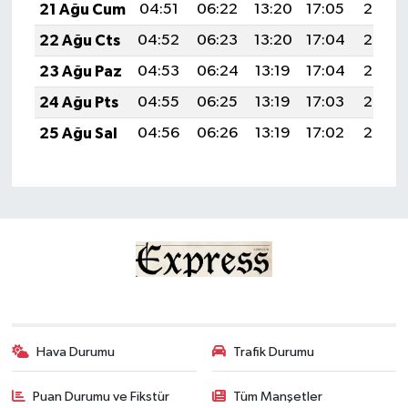
21 Ağu Cum
04:51
06:22
13:20
17:05
20:07
22 Ağu Cts
04:52
06:23
13:20
17:04
20:06
23 Ağu Paz
04:53
06:24
13:19
17:04
20:05
24 Ağu Pts
04:55
06:25
13:19
17:03
20:03
25 Ağu Sal
04:56
06:26
13:19
17:02
20:02
Hava Durumu
Trafik Durumu
Puan Durumu ve Fikstür
Tüm Manşetler