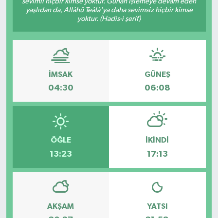
sevimli hiçbir kimse yoktur. Günah işlemeye devam eden
yaşlıdan da, Allâhü Teâlâ'ya daha sevimsiz hiçbir kimse
ESENTEPE
yoktur. (Hadis-i şerif)
GAZİMAĞUSA
GİRNE
İMSAK
GÜNEŞ
04:30
06:08
GÜNDEM
GÜNEY KIBRIS
ÖĞLE
İKINDI
İÇ HABERLER
13:23
17:13
KÜLTÜR SANAT
LAPTA
AKŞAM
YATSI
LEFKOŞA