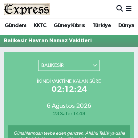
ALAYKÖY
Hava Durumu
Gündem
KKTC
Güney Kıbrıs
Türkiye
Dünya
ALSANCAK
Trafik Durumu
Balikesir Havran Namaz Vakitleri
BİLİM
Süper Lig Puan Durumu ve Fikstür
BALIKESİR
ÇATALKÖY
Tüm Manşetler
İKINDI VAKTINE KALAN SÜRE
DÜNYA
Son Dakika Haberleri
02:12:24
EĞİTİM
Haber Arşivi
6 Ağustos 2026
23 Safer 1448
EKONOMİ
ENGLISH
Günahlarından tevbe eden gençten, Allâhü Teâlâ'ya daha