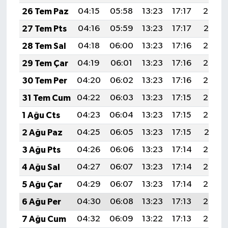
TİCARET
26 Tem Paz
04:15
05:58
13:23
17:17
20:38
27 Tem Pts
04:16
05:59
13:23
17:17
20:37
YAŞAM
28 Tem Sal
04:18
06:00
13:23
17:16
20:36
29 Tem Çar
04:19
06:01
13:23
17:16
20:35
30 Tem Per
04:20
06:02
13:23
17:16
20:34
31 Tem Cum
04:22
06:03
13:23
17:15
20:33
1 Ağu Cts
04:23
06:04
13:23
17:15
20:32
2 Ağu Paz
04:25
06:05
13:23
17:15
20:31
3 Ağu Pts
04:26
06:06
13:23
17:14
20:30
4 Ağu Sal
04:27
06:07
13:23
17:14
20:29
5 Ağu Çar
04:29
06:07
13:23
17:14
20:28
6 Ağu Per
04:30
06:08
13:23
17:13
20:27
7 Ağu Cum
04:32
06:09
13:22
17:13
20:26