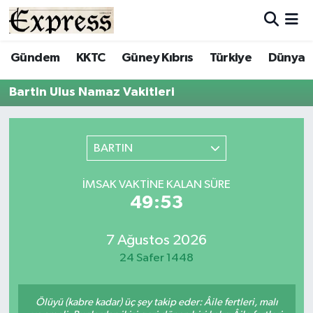
ALAYKÖY
Hava Durumu
Gündem
KKTC
Güney Kıbrıs
Türkiye
Dünya
ALSANCAK
Trafik Durumu
Bartin Ulus Namaz Vakitleri
BİLİM
Süper Lig Puan Durumu ve Fikstür
BARTIN
ÇATALKÖY
Tüm Manşetler
İMSAK VAKTINE KALAN SÜRE
DÜNYA
Son Dakika Haberleri
49:53
EĞİTİM
Haber Arşivi
7 Ağustos 2026
24 Safer 1448
EKONOMİ
ENGLISH
Ölüyü (kabre kadar) üç şey takip eder: Âile fertleri, malı