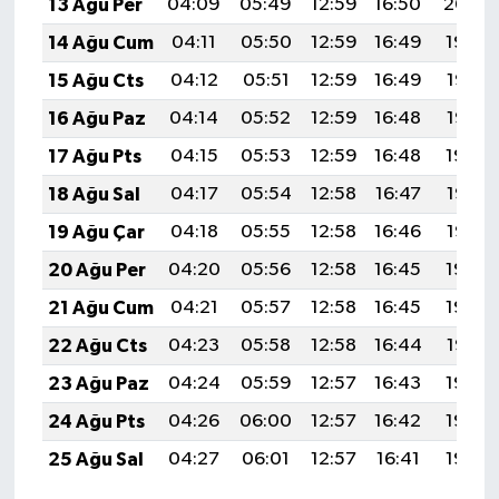
13 Ağu Per
04:09
05:49
12:59
16:50
20:00
14 Ağu Cum
04:11
05:50
12:59
16:49
19:59
15 Ağu Cts
04:12
05:51
12:59
16:49
19:57
16 Ağu Paz
04:14
05:52
12:59
16:48
19:56
17 Ağu Pts
04:15
05:53
12:59
16:48
19:54
18 Ağu Sal
04:17
05:54
12:58
16:47
19:53
19 Ağu Çar
04:18
05:55
12:58
16:46
19:52
20 Ağu Per
04:20
05:56
12:58
16:45
19:50
21 Ağu Cum
04:21
05:57
12:58
16:45
19:49
22 Ağu Cts
04:23
05:58
12:58
16:44
19:47
23 Ağu Paz
04:24
05:59
12:57
16:43
19:46
24 Ağu Pts
04:26
06:00
12:57
16:42
19:44
25 Ağu Sal
04:27
06:01
12:57
16:41
19:42