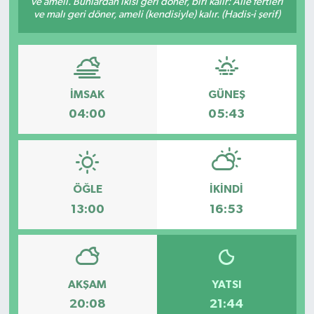
ve ameli. Bunlardan ikisi geri döner, biri kalır: Âile fertleri
ve malı geri döner, ameli (kendisiyle) kalır. (Hadis-i şerif)
ESENTEPE
GAZİMAĞUSA
İMSAK
GÜNEŞ
GİRNE
04:00
05:43
GÜNDEM
GÜNEY KIBRIS
ÖĞLE
İKINDI
İÇ HABERLER
13:00
16:53
KÜLTÜR SANAT
LAPTA
AKŞAM
YATSI
20:08
21:44
LEFKOŞA