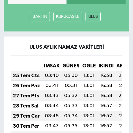
MAGAZİN
BARTIN
KURUCAŞİLE
ULUS
Nöbetçi Eczaneler
ÖZEL HABER
ULUS AYLIK NAMAZ VAKITLERI
SAĞLIK
İMSAK
GÜNEŞ
ÖĞLE
İKINDI
AKŞA
SİYASET
25 Tem Cts
03:40
05:30
13:01
16:58
20:22
26 Tem Paz
03:41
05:31
13:01
16:58
20:21
SPOR
27 Tem Pts
03:43
05:32
13:01
16:58
20:20
TATLISU
28 Tem Sal
03:44
05:33
13:01
16:57
20:19
29 Tem Çar
03:46
05:34
13:01
16:57
20:18
TEKNOLOJİ
30 Tem Per
03:47
05:35
13:01
16:57
20:17