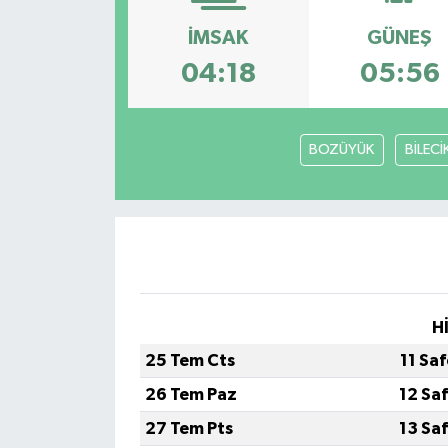
ESENTEPE
İMSAK
GÜNEŞ
04:18
05:56
GAZİMAĞUSA
GİRNE
BOZÜYÜK
BİLECİ
GÜNDEM
GÜNEY KIBRIS
İÇ HABERLER
H
KÜLTÜR SANAT
25 Tem Cts
11 Sa
LAPTA
26 Tem Paz
12 Sa
27 Tem Pts
13 Sa
LEFKOŞA