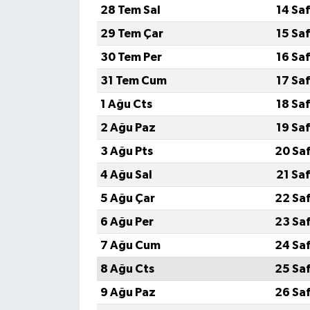
28 Tem Sal
14 Sa
MAGAZİN
29 Tem Çar
15 Sa
30 Tem Per
16 Sa
Nöbetçi Eczaneler
31 Tem Cum
17 Sa
ÖZEL HABER
1 Ağu Cts
18 Sa
2 Ağu Paz
19 Sa
SAĞLIK
3 Ağu Pts
20 Sa
SİYASET
4 Ağu Sal
21 Sa
5 Ağu Çar
22 Sa
SPOR
6 Ağu Per
23 Sa
TATLISU
7 Ağu Cum
24 Sa
8 Ağu Cts
25 Sa
TEKNOLOJİ
9 Ağu Paz
26 Sa