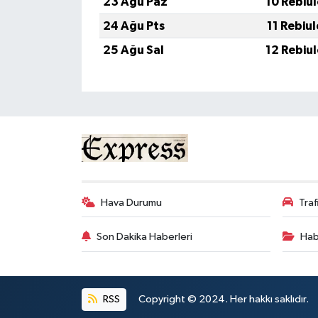
23 Ağu Paz
10 Rebiu
24 Ağu Pts
11 Rebiu
25 Ağu Sal
12 Rebiu
Hava Durumu
Tra
Son Dakika Haberleri
Hab
RSS
Copyright © 2024. Her hakkı saklıdır.