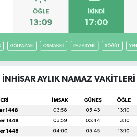
ÖĞLE
İKINDI
13:09
17:00
K
GÖLPAZARI
OSMANELİ
PAZARYERİ
SÖĞÜT
YEN
İNHİSAR AYLIK NAMAZ VAKITLERI
İCRİ
İMSAK
GÜNEŞ
ÖĞLE
fer 1448
03:58
05:43
13:10
fer 1448
03:59
05:44
13:10
fer 1448
04:00
05:45
13:10