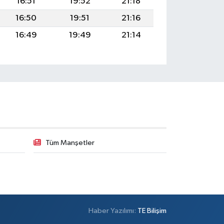
16:51
19:52
21:18
16:50
19:51
21:16
16:49
19:49
21:14
Tüm Manşetler
Haber Yazılımı:
TE Bilişim