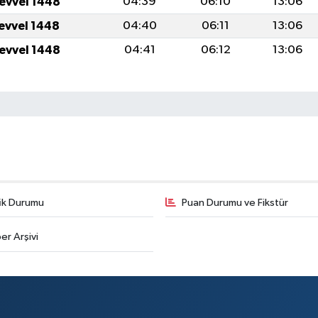
levvel 1448
04:39
06:10
13:06
levvel 1448
04:40
06:11
13:06
levvel 1448
04:41
06:12
13:06
fik Durumu
Puan Durumu ve Fikstür
er Arşivi