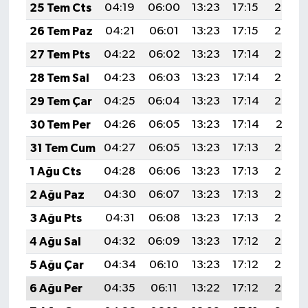
TİCARET
25 Tem Cts
04:19
06:00
13:23
17:15
20:36
26 Tem Paz
04:21
06:01
13:23
17:15
20:35
YAŞAM
27 Tem Pts
04:22
06:02
13:23
17:14
20:34
28 Tem Sal
04:23
06:03
13:23
17:14
20:33
29 Tem Çar
04:25
06:04
13:23
17:14
20:32
30 Tem Per
04:26
06:05
13:23
17:14
20:31
31 Tem Cum
04:27
06:05
13:23
17:13
20:30
1 Ağu Cts
04:28
06:06
13:23
17:13
20:29
2 Ağu Paz
04:30
06:07
13:23
17:13
20:28
3 Ağu Pts
04:31
06:08
13:23
17:13
20:27
4 Ağu Sal
04:32
06:09
13:23
17:12
20:26
5 Ağu Çar
04:34
06:10
13:23
17:12
20:25
6 Ağu Per
04:35
06:11
13:22
17:12
20:24