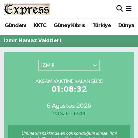
ALAYKÖY
Hava Durumu
Gündem
KKTC
Güney Kıbrıs
Türkiye
Dünya
ALSANCAK
Trafik Durumu
İzmir Namaz Vakitleri
BİLİM
Süper Lig Puan Durumu ve Fikstür
İZMİR
ÇATALKÖY
Tüm Manşetler
AKŞAM VAKTINE KALAN SÜRE
DÜNYA
Son Dakika Haberleri
01:08:32
EĞİTİM
Haber Arşivi
6 Ağustos 2026
23 Safer 1448
EKONOMİ
ENGLISH
Ümmetim hakkında en çok korktuğum kimse, ilmi