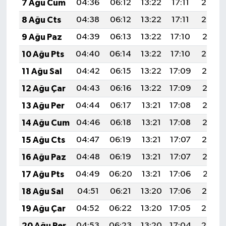
7 Ağu Cum
04:36
06:12
13:22
17:11
20:23
8 Ağu Cts
04:38
06:12
13:22
17:11
20:22
9 Ağu Paz
04:39
06:13
13:22
17:10
20:21
10 Ağu Pts
04:40
06:14
13:22
17:10
20:20
11 Ağu Sal
04:42
06:15
13:22
17:09
20:19
12 Ağu Çar
04:43
06:16
13:22
17:09
20:17
13 Ağu Per
04:44
06:17
13:21
17:08
20:16
14 Ağu Cum
04:46
06:18
13:21
17:08
20:15
15 Ağu Cts
04:47
06:19
13:21
17:07
20:14
16 Ağu Paz
04:48
06:19
13:21
17:07
20:12
17 Ağu Pts
04:49
06:20
13:21
17:06
20:11
18 Ağu Sal
04:51
06:21
13:20
17:06
20:10
19 Ağu Çar
04:52
06:22
13:20
17:05
20:08
20 Ağu Per
04:53
06:23
13:20
17:04
20:07