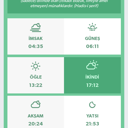
(sadece) dilinde olan (itikadı bozuk, ilmiyle amel
etmeyen) münafıklardır. (Hadis-i şerif)
ESENTEPE
GAZİMAĞUSA
İMSAK
GÜNEŞ
GİRNE
04:35
06:11
GÜNDEM
GÜNEY KIBRIS
ÖĞLE
İKINDI
İÇ HABERLER
13:22
17:12
KÜLTÜR SANAT
LAPTA
AKŞAM
YATSI
20:24
21:53
LEFKOŞA