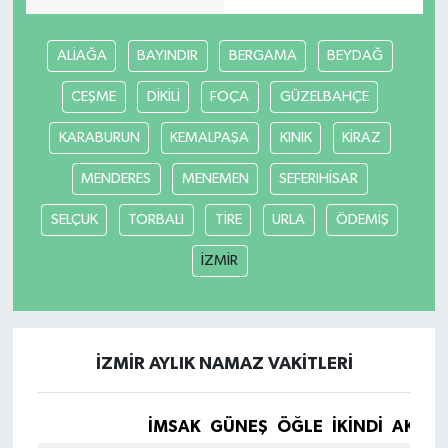
MAGAZİN
ALİAĞA
BAYINDIR
BERGAMA
BEYDAĞ
Nöbetçi Eczaneler
CEŞME
DİKİLİ
FOÇA
GÜZELBAHÇE
KARABURUN
KEMALPAŞA
KINIK
KİRAZ
ÖZEL HABER
MENDERES
MENEMEN
SEFERIHİSAR
SAĞLIK
SELÇUK
TORBALI
TİRE
URLA
ÖDEMİŞ
SİYASET
İZMİR
SPOR
TATLISU
İZMİR AYLIK NAMAZ VAKITLERI
TEKNOLOJİ
İMSAK
GÜNEŞ
ÖĞLE
İKINDI
AKŞA