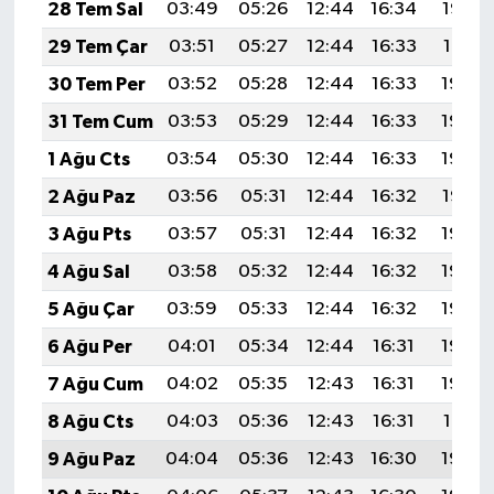
TİCARET
28 Tem Sal
03:49
05:26
12:44
16:34
19:52
29 Tem Çar
03:51
05:27
12:44
16:33
19:51
YAŞAM
30 Tem Per
03:52
05:28
12:44
16:33
19:50
31 Tem Cum
03:53
05:29
12:44
16:33
19:49
1 Ağu Cts
03:54
05:30
12:44
16:33
19:48
2 Ağu Paz
03:56
05:31
12:44
16:32
19:47
3 Ağu Pts
03:57
05:31
12:44
16:32
19:46
4 Ağu Sal
03:58
05:32
12:44
16:32
19:45
5 Ağu Çar
03:59
05:33
12:44
16:32
19:44
6 Ağu Per
04:01
05:34
12:44
16:31
19:43
7 Ağu Cum
04:02
05:35
12:43
16:31
19:42
8 Ağu Cts
04:03
05:36
12:43
16:31
19:41
9 Ağu Paz
04:04
05:36
12:43
16:30
19:40