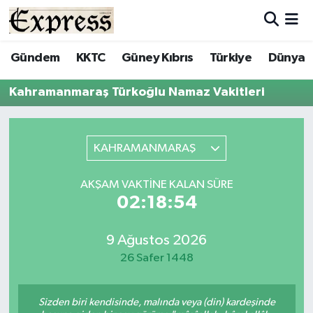
ALAYKÖY
Hava Durumu
Gündem
KKTC
Güney Kıbrıs
Türkiye
Dünya
ALSANCAK
Trafik Durumu
Kahramanmaraş Türkoğlu Namaz Vakitleri
BİLİM
Süper Lig Puan Durumu ve Fikstür
KAHRAMANMARAŞ
ÇATALKÖY
Tüm Manşetler
AKŞAM VAKTINE KALAN SÜRE
DÜNYA
Son Dakika Haberleri
02:18:54
EĞİTİM
Haber Arşivi
9 Ağustos 2026
26 Safer 1448
EKONOMİ
ENGLISH
Sizden biri kendisinde, malında veya (din) kardeşinde