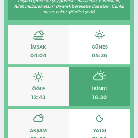
hoşuna giden bir şey görürse "mâşâallah, bârekallâh,
Allah mübarek etsin" diyerek bereketle dua etsin. Çünkü
ESENTEPE
nazar, haktır. (Hadis-i şerif)
GAZİMAĞUSA
GİRNE
İMSAK
GÜNEŞ
04:04
05:36
GÜNDEM
GÜNEY KIBRIS
ÖĞLE
İKINDI
İÇ HABERLER
12:43
16:30
KÜLTÜR SANAT
LAPTA
AKŞAM
YATSI
LEFKOŞA