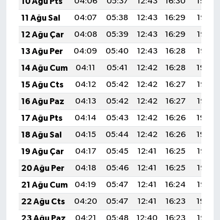
10 Ağu Pts
04:06
05:37
12:43
16:30
19:39
11 Ağu Sal
04:07
05:38
12:43
16:29
19:38
12 Ağu Çar
04:08
05:39
12:43
16:29
19:37
13 Ağu Per
04:09
05:40
12:43
16:28
19:35
14 Ağu Cum
04:11
05:41
12:42
16:28
19:34
15 Ağu Cts
04:12
05:42
12:42
16:27
19:33
16 Ağu Paz
04:13
05:42
12:42
16:27
19:32
17 Ağu Pts
04:14
05:43
12:42
16:26
19:30
18 Ağu Sal
04:15
05:44
12:42
16:26
19:29
19 Ağu Çar
04:17
05:45
12:41
16:25
19:28
20 Ağu Per
04:18
05:46
12:41
16:25
19:27
21 Ağu Cum
04:19
05:47
12:41
16:24
19:25
22 Ağu Cts
04:20
05:47
12:41
16:23
19:24
23 Ağu Paz
04:21
05:48
12:40
16:23
19:23