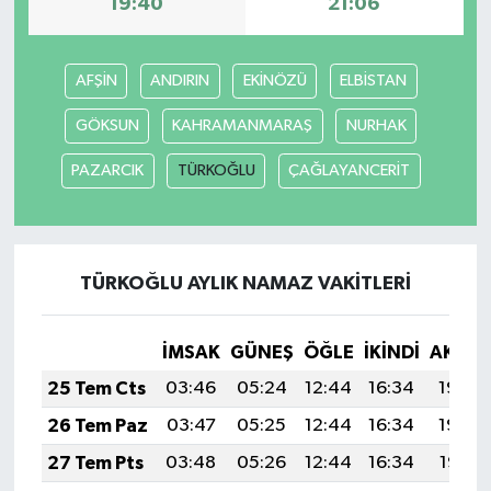
19:40
21:06
MAGAZİN
AFŞİN
ANDIRIN
EKİNÖZÜ
ELBİSTAN
Nöbetçi Eczaneler
GÖKSUN
KAHRAMANMARAŞ
NURHAK
ÖZEL HABER
PAZARCIK
TÜRKOĞLU
ÇAĞLAYANCERİT
SAĞLIK
SİYASET
TÜRKOĞLU AYLIK NAMAZ VAKITLERI
SPOR
İMSAK
GÜNEŞ
ÖĞLE
İKINDI
AKŞA
TATLISU
25 Tem Cts
03:46
05:24
12:44
16:34
19:54
26 Tem Paz
03:47
05:25
12:44
16:34
19:54
TEKNOLOJİ
27 Tem Pts
03:48
05:26
12:44
16:34
19:53