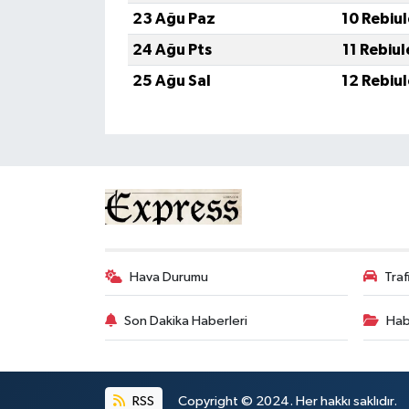
23 Ağu Paz
10 Rebiu
24 Ağu Pts
11 Rebiu
25 Ağu Sal
12 Rebiu
Hava Durumu
Tra
Son Dakika Haberleri
Hab
RSS
Copyright © 2024. Her hakkı saklıdır.