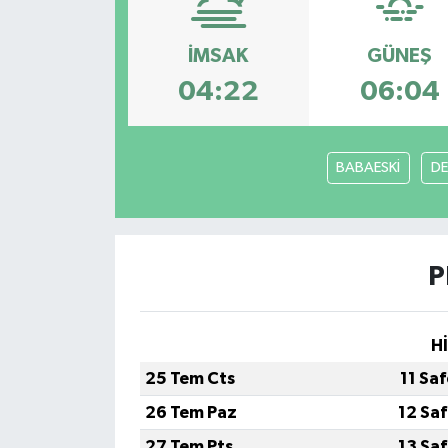
ESENTEPE
İMSAK
GÜNEŞ
GAZİMAĞUSA
04:22
06:04
GİRNE
BABAESKİ
DE
GÜNDEM
GÜNEY KIBRIS
P
İÇ HABERLER
KÜLTÜR SANAT
H
25 Tem Cts
11 Sa
LAPTA
26 Tem Paz
12 Sa
LEFKOŞA
27 Tem Pts
13 Sa