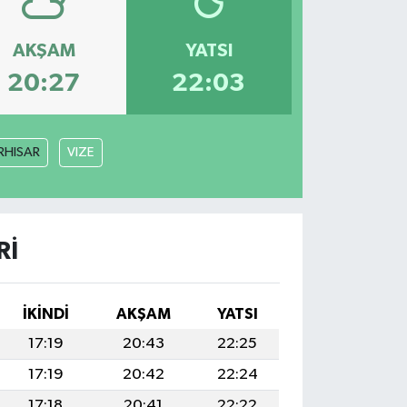
AKŞAM
YATSI
20:27
22:03
RHISAR
VIZE
RI
İKINDI
AKŞAM
YATSI
17:19
20:43
22:25
17:19
20:42
22:24
17:18
20:41
22:22