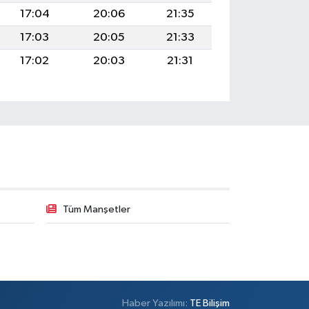
17:04
20:06
21:35
17:03
20:05
21:33
17:02
20:03
21:31
Tüm Manşetler
Haber Yazılımı:
TE Bilişim