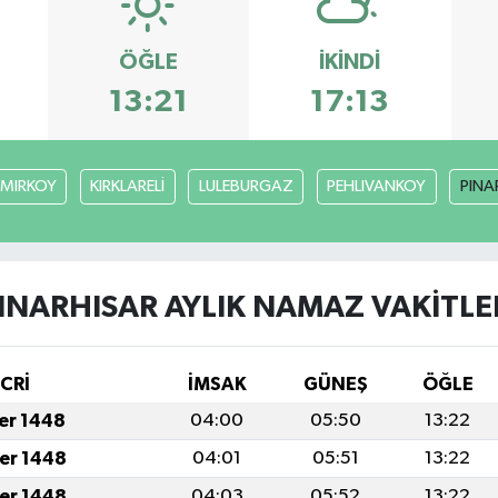
ÖĞLE
İKINDI
13:21
17:13
MIRKOY
KIRKLARELİ
LULEBURGAZ
PEHLIVANKOY
PINA
INARHISAR AYLIK NAMAZ VAKITLE
İCRİ
İMSAK
GÜNEŞ
ÖĞLE
fer 1448
04:00
05:50
13:22
fer 1448
04:01
05:51
13:22
fer 1448
04:03
05:52
13:22