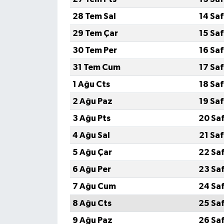
28 Tem Sal
14 Sa
MAGAZİN
29 Tem Çar
15 Sa
Nöbetçi Eczaneler
30 Tem Per
16 Sa
31 Tem Cum
17 Sa
ÖZEL HABER
1 Ağu Cts
18 Sa
SAĞLIK
2 Ağu Paz
19 Sa
3 Ağu Pts
20 Sa
SİYASET
4 Ağu Sal
21 Sa
SPOR
5 Ağu Çar
22 Sa
6 Ağu Per
23 Sa
TATLISU
7 Ağu Cum
24 Sa
TEKNOLOJİ
8 Ağu Cts
25 Sa
9 Ağu Paz
26 Sa