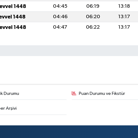
levvel 1448
04:45
06:19
13:18
levvel 1448
04:46
06:20
13:17
levvel 1448
04:47
06:22
13:17
fik Durumu
Puan Durumu ve Fikstür
er Arşivi