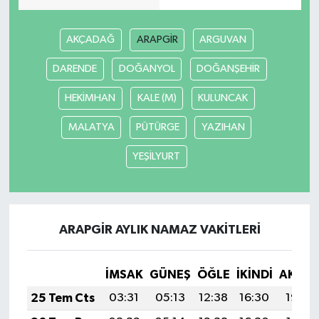
MAGAZİN
AKÇADAĞ
ARAPGİR
ARGUVAN
Nöbetçi Eczaneler
DARENDE
DOĞANYOL
DOĞANŞEHİR
HEKİMHAN
KALE (M)
KULUNCAK
ÖZEL HABER
MALATYA
PÜTÜRGE
YAZIHAN
SAĞLIK
YEŞİLYURT
SİYASET
SPOR
ARAPGİR AYLIK NAMAZ VAKITLERI
TATLISU
İMSAK
GÜNEŞ
ÖĞLE
İKINDI
AKŞA
TEKNOLOJİ
25 Tem Cts
03:31
05:13
12:38
16:30
19:52