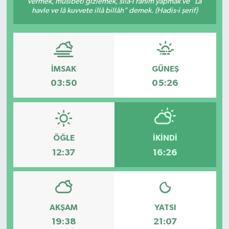
vermek, musibeti gizlemek, sıla-i rahim yapmak ve "Lâ
havle ve lâ kuvvete illâ billâh" demek. (Hadis-i şerif)
ESENTEPE
GAZİMAĞUSA
İMSAK
GÜNEŞ
GİRNE
03:50
05:26
GÜNDEM
GÜNEY KIBRIS
ÖĞLE
İKINDI
İÇ HABERLER
12:37
16:26
KÜLTÜR SANAT
LAPTA
AKŞAM
YATSI
19:38
21:07
LEFKOŞA