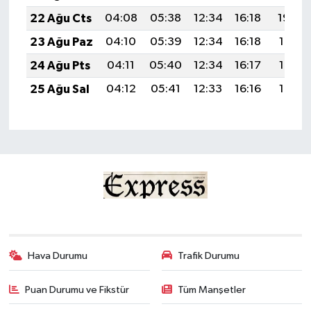
22 Ağu Cts
04:08
05:38
12:34
16:18
19:20
23 Ağu Paz
04:10
05:39
12:34
16:18
19:18
24 Ağu Pts
04:11
05:40
12:34
16:17
19:17
25 Ağu Sal
04:12
05:41
12:33
16:16
19:15
Hava Durumu
Trafik Durumu
Puan Durumu ve Fikstür
Tüm Manşetler