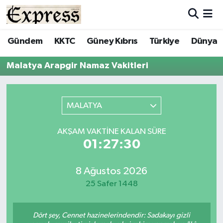
ALAYKÖY
Hava Durumu
Gündem
KKTC
Güney Kıbrıs
Türkiye
Dünya
ALSANCAK
Trafik Durumu
Malatya Arapgir Namaz Vakitleri
BİLİM
Süper Lig Puan Durumu ve Fikstür
MALATYA
ÇATALKÖY
Tüm Manşetler
AKŞAM VAKTINE KALAN SÜRE
DÜNYA
Son Dakika Haberleri
01:27:30
EĞİTİM
Haber Arşivi
8 Ağustos 2026
25 Safer 1448
EKONOMİ
ENGLISH
Dört şey, Cennet hazinelerindendir: Sadakayı gizli