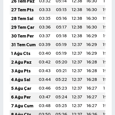
26 Tem Paz
03:32
05:14
12:38
16:30
19:51
TİCARET
27 Tem Pts
03:33
05:15
12:38
16:30
19:50
YAŞAM
28 Tem Sal
03:35
05:16
12:38
16:30
19:49
29 Tem Çar
03:36
05:17
12:38
16:30
19:48
30 Tem Per
03:37
05:18
12:38
16:29
19:47
31 Tem Cum
03:39
05:19
12:37
16:29
19:46
1 Ağu Cts
03:40
05:19
12:37
16:29
19:45
2 Ağu Paz
03:42
05:20
12:37
16:28
19:44
3 Ağu Pts
03:43
05:21
12:37
16:28
19:43
4 Ağu Sal
03:44
05:22
12:37
16:28
19:42
5 Ağu Çar
03:46
05:23
12:37
16:27
19:41
6 Ağu Per
03:47
05:24
12:37
16:27
19:40
7 Ağu Cum
03:48
05:25
12:37
16:27
19:39
8 Ağu Cts
03:50
05:26
12:37
16:26
19:38