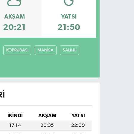
AKŞAM
YATSI
20:21
21:50
KÖPRÜBAŞI
MANİSA
SALİHLİ
RI
İKINDI
AKŞAM
YATSI
17:14
20:35
22:09