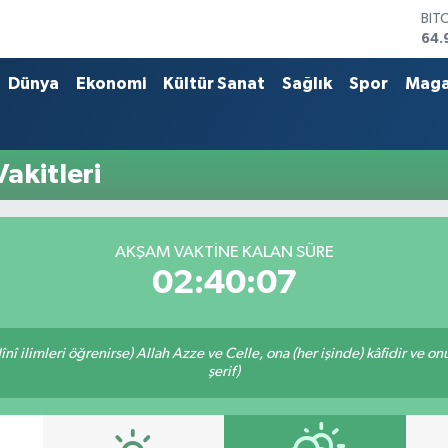
BIT
64.
DO
47,
Dünya
Ekonomi
Kültür Sanat
Sağlık
Spor
Maga
EU
55,
STE
64,
akitleri
GRA
666
BİS
13.
AKŞAM VAKTINE KALAN SÜRE
02:40:07
î ilimleri öğrenirse) Allah Azze ve Celle, ona (her işinde) kâfidir ve on
şerif)