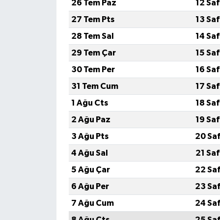
26 Tem Paz
12 Sa
27 Tem Pts
13 Sa
MAGAZİN
28 Tem Sal
14 Sa
Nöbetçi Eczaneler
29 Tem Çar
15 Sa
30 Tem Per
16 Sa
ÖZEL HABER
31 Tem Cum
17 Sa
SAĞLIK
1 Ağu Cts
18 Sa
2 Ağu Paz
19 Sa
SİYASET
3 Ağu Pts
20 Sa
SPOR
4 Ağu Sal
21 Sa
5 Ağu Çar
22 Sa
TATLISU
6 Ağu Per
23 Sa
TEKNOLOJİ
7 Ağu Cum
24 Sa
8 Ağu Cts
25 Sa