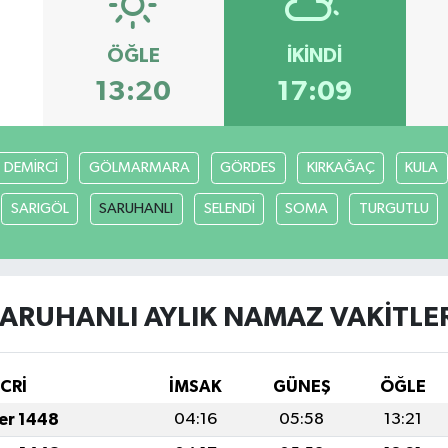
ÖĞLE
İKINDI
13:20
17:09
DEMİRCİ
GÖLMARMARA
GÖRDES
KIRKAĞAÇ
KULA
SARIGÖL
SARUHANLI
SELENDİ
SOMA
TURGUTLU
ARUHANLI AYLIK NAMAZ VAKITLE
İCRİ
İMSAK
GÜNEŞ
ÖĞLE
fer 1448
04:16
05:58
13:21