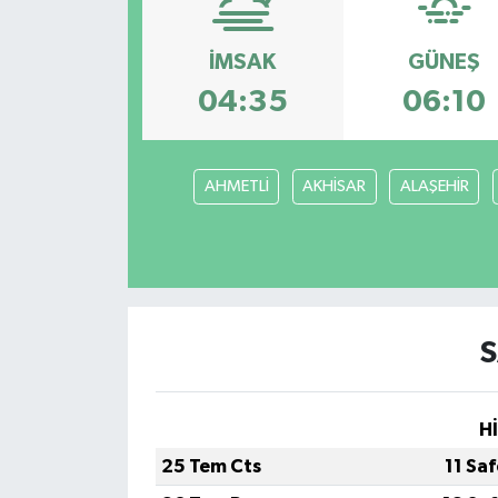
ESENTEPE
İMSAK
GÜNEŞ
GAZİMAĞUSA
04:35
06:10
GİRNE
AHMETLİ
AKHİSAR
ALAŞEHİR
GÜNDEM
GÜNEY KIBRIS
İÇ HABERLER
S
KÜLTÜR SANAT
H
LAPTA
25 Tem Cts
11 Sa
LEFKOŞA