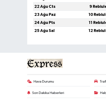
22 Ağu Cts
9 Rebiul
23 Ağu Paz
10 Rebiu
24 Ağu Pts
11 Rebiu
25 Ağu Sal
12 Rebiu
Hava Durumu
Tra
Son Dakika Haberleri
Hab