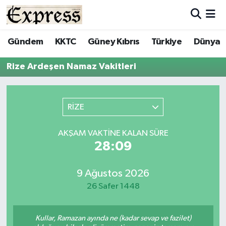
ALAYKÖY
Hava Durumu
Gündem
KKTC
Güney Kıbrıs
Türkiye
Dünya
ALSANCAK
Trafik Durumu
Rize Ardeşen Namaz Vakitleri
BİLİM
Süper Lig Puan Durumu ve Fikstür
RİZE
ÇATALKÖY
Tüm Manşetler
AKŞAM VAKTINE KALAN SÜRE
DÜNYA
Son Dakika Haberleri
28:09
EĞİTİM
Haber Arşivi
9 Ağustos 2026
26 Safer 1448
EKONOMİ
ENGLISH
Kullar, Ramazan ayında ne (kadar sevap ve fazilet)