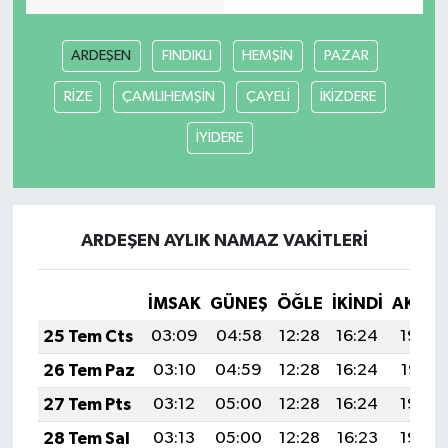
MAGAZİN
ARDEŞEN
FINDIKLI
HEMŞİN
PAZAR
Nöbetçi Eczaneler
RİZE
ÇAMLIHEMŞİN
ÇAYELİ
İKİZDERE
İYİDERE
ÖZEL HABER
SAĞLIK
ARDEŞEN AYLIK NAMAZ VAKITLERI
SİYASET
SPOR
İMSAK
GÜNEŞ
ÖĞLE
İKINDI
AKŞA
25 Tem Cts
03:09
04:58
12:28
16:24
19:48
TATLISU
26 Tem Paz
03:10
04:59
12:28
16:24
19:47
TEKNOLOJİ
27 Tem Pts
03:12
05:00
12:28
16:24
19:46
28 Tem Sal
03:13
05:00
12:28
16:23
19:45