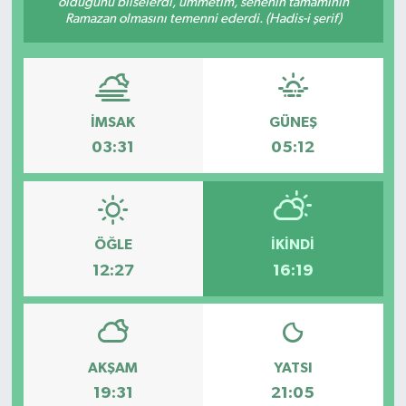
olduğunu bilselerdi, ümmetim, senenin tamamının
Ramazan olmasını temenni ederdi. (Hadis-i şerif)
ESENTEPE
GAZİMAĞUSA
İMSAK
GÜNEŞ
GİRNE
03:31
05:12
GÜNDEM
GÜNEY KIBRIS
ÖĞLE
İKINDI
İÇ HABERLER
12:27
16:19
KÜLTÜR SANAT
LAPTA
AKŞAM
YATSI
19:31
21:05
LEFKOŞA