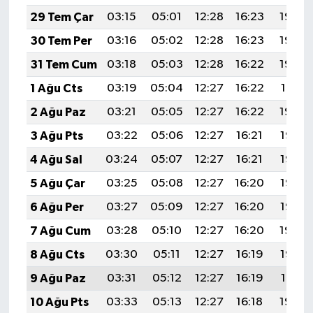
TİCARET
29 Tem Çar
03:15
05:01
12:28
16:23
19:44
YAŞAM
30 Tem Per
03:16
05:02
12:28
16:23
19:43
31 Tem Cum
03:18
05:03
12:28
16:22
19:42
1 Ağu Cts
03:19
05:04
12:27
16:22
19:41
2 Ağu Paz
03:21
05:05
12:27
16:22
19:40
3 Ağu Pts
03:22
05:06
12:27
16:21
19:38
4 Ağu Sal
03:24
05:07
12:27
16:21
19:37
5 Ağu Çar
03:25
05:08
12:27
16:20
19:36
6 Ağu Per
03:27
05:09
12:27
16:20
19:35
7 Ağu Cum
03:28
05:10
12:27
16:20
19:34
8 Ağu Cts
03:30
05:11
12:27
16:19
19:33
9 Ağu Paz
03:31
05:12
12:27
16:19
19:31
10 Ağu Pts
03:33
05:13
12:27
16:18
19:30