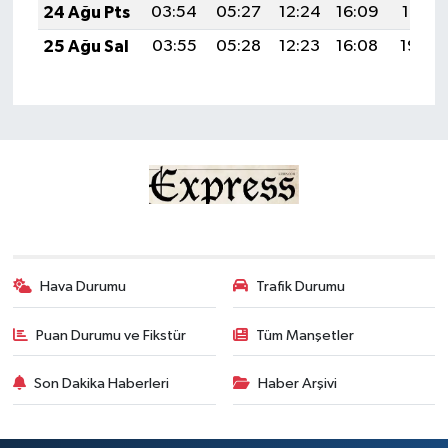
24 Ağu Pts
03:54
05:27
12:24
16:09
19:10
25 Ağu Sal
03:55
05:28
12:23
16:08
19:08
Hava Durumu
Trafik Durumu
Puan Durumu ve Fikstür
Tüm Manşetler
Son Dakika Haberleri
Haber Arşivi