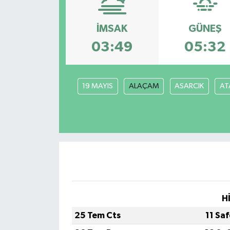
ESENTEPE
İMSAK
GÜNEŞ
GAZİMAĞUSA
03:49
05:32
GİRNE
19 MAYIS
ALAÇAM
ASARCIK
AT
GÜNDEM
GÜNEY KIBRIS
İÇ HABERLER
KÜLTÜR SANAT
H
LAPTA
25 Tem Cts
11 Sa
LEFKOŞA