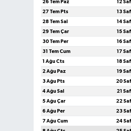
26 Tem Paz
12 Sa
27 Tem Pts
13 Sa
MAGAZİN
28 Tem Sal
14 Sa
Nöbetçi Eczaneler
29 Tem Çar
15 Sa
30 Tem Per
16 Sa
ÖZEL HABER
31 Tem Cum
17 Sa
SAĞLIK
1 Ağu Cts
18 Sa
2 Ağu Paz
19 Sa
SİYASET
3 Ağu Pts
20 Sa
SPOR
4 Ağu Sal
21 Sa
5 Ağu Çar
22 Sa
TATLISU
6 Ağu Per
23 Sa
TEKNOLOJİ
7 Ağu Cum
24 Sa
8 Ağu Cts
25 Sa