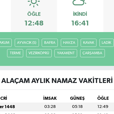
ÖĞLE
İKINDI
12:48
16:41
AKUM
AYVACIK (S)
BAFRA
HAVZA
KAVAK
LADİK
TERME
VEZİRKÖPRÜ
YAKAKENT
ÇARŞAMBA
ALAÇAM AYLIK NAMAZ VAKITLERI
İCRİ
İMSAK
GÜNEŞ
ÖĞLE
fer 1448
03:28
05:18
12:49