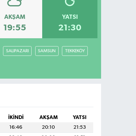
AKŞAM
YATSI
19:55
21:30
SALIPAZARI
SAMSUN
TEKKEKÖY
İKINDI
AKŞAM
YATSI
16:46
20:10
21:53