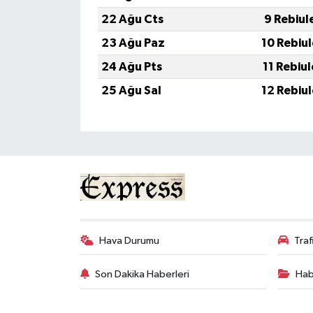
22 Ağu Cts
9 Rebiul
23 Ağu Paz
10 Rebiu
24 Ağu Pts
11 Rebiu
25 Ağu Sal
12 Rebiu
Hava Durumu
Tra
Son Dakika Haberleri
Hab