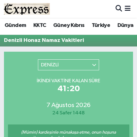
ALAYKÖY
Hava Durumu
Gündem
KKTC
Güney Kıbrıs
Türkiye
Dünya
ALSANCAK
Trafik Durumu
Denizli Honaz Namaz Vakitleri
BİLİM
Süper Lig Puan Durumu ve Fikstür
DENİZLİ
ÇATALKÖY
Tüm Manşetler
İKINDI VAKTINE KALAN SÜRE
DÜNYA
Son Dakika Haberleri
41:20
EĞİTİM
Haber Arşivi
7 Ağustos 2026
24 Safer 1448
EKONOMİ
ENGLISH
(Mümin) kardeşinle münakaşa etme, onun hoşuna