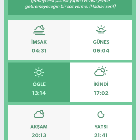
gitmeyecek şakalar yapma ve ona yerine
getiremeyeceğin bir söz verme. (Hadis-i şerif)
ESENTEPE
GAZİMAĞUSA
İMSAK
GÜNEŞ
GİRNE
04:31
06:04
GÜNDEM
GÜNEY KIBRIS
ÖĞLE
İKINDI
İÇ HABERLER
13:14
17:02
KÜLTÜR SANAT
LAPTA
AKŞAM
YATSI
20:13
21:41
LEFKOŞA