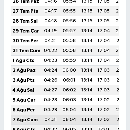
26 Tem Paz
04:16
05:54
13:15
17:05
20:25
TİCARET
27 Tem Pts
04:17
05:55
13:15
17:05
20:24
YAŞAM
28 Tem Sal
04:18
05:56
13:15
17:05
20:23
29 Tem Çar
04:19
05:57
13:14
17:04
20:22
30 Tem Per
04:21
05:58
13:14
17:04
20:21
31 Tem Cum
04:22
05:58
13:14
17:04
20:20
1 Ağu Cts
04:23
05:59
13:14
17:04
20:19
2 Ağu Paz
04:24
06:00
13:14
17:03
20:19
3 Ağu Pts
04:26
06:01
13:14
17:03
20:18
4 Ağu Sal
04:27
06:02
13:14
17:03
20:16
5 Ağu Çar
04:28
06:03
13:14
17:02
20:15
6 Ağu Per
04:29
06:04
13:14
17:02
20:14
7 Ağu Cum
04:31
06:04
13:14
17:02
20:13
8 Ağu Cts
04:32
06:05
13:14
17:01
20:12