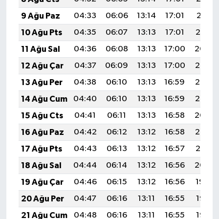
9 Ağu Paz
04:33
06:06
13:14
17:01
20:11
10 Ağu Pts
04:35
06:07
13:13
17:01
20:10
11 Ağu Sal
04:36
06:08
13:13
17:00
20:09
12 Ağu Çar
04:37
06:09
13:13
17:00
20:08
13 Ağu Per
04:38
06:10
13:13
16:59
20:06
14 Ağu Cum
04:40
06:10
13:13
16:59
20:05
15 Ağu Cts
04:41
06:11
13:13
16:58
20:04
16 Ağu Paz
04:42
06:12
13:12
16:58
20:03
17 Ağu Pts
04:43
06:13
13:12
16:57
20:01
18 Ağu Sal
04:44
06:14
13:12
16:56
20:00
19 Ağu Çar
04:46
06:15
13:12
16:56
19:59
20 Ağu Per
04:47
06:16
13:11
16:55
19:57
21 Ağu Cum
04:48
06:16
13:11
16:55
19:56