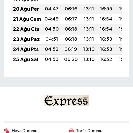
20 Ağu Per
04:47
06:16
13:11
16:55
19:57
21 Ağu Cum
04:49
06:17
13:11
16:54
19:56
22 Ağu Cts
04:50
06:18
13:11
16:54
19:54
23 Ağu Paz
04:51
06:18
13:11
16:53
19:53
24 Ağu Pts
04:52
06:19
13:10
16:53
19:52
25 Ağu Sal
04:53
06:20
13:10
16:52
19:50
Hava Durumu
Trafik Durumu