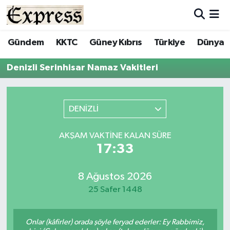
ALAYKÖY
Hava Durumu
Gündem
KKTC
Güney Kıbrıs
Türkiye
Dünya
ALSANCAK
Trafik Durumu
Denizli Serinhisar Namaz Vakitleri
BİLİM
Süper Lig Puan Durumu ve Fikstür
DENİZLİ
ÇATALKÖY
Tüm Manşetler
AKŞAM VAKTINE KALAN SÜRE
DÜNYA
Son Dakika Haberleri
17:33
EĞİTİM
Haber Arşivi
8 Ağustos 2026
25 Safer 1448
EKONOMİ
ENGLISH
Onlar (kâfirler) orada şöyle feryad ederler: Ey Rabbimiz,