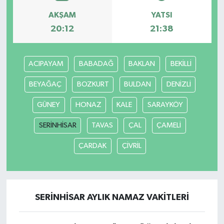
AKŞAM
YATSI
MAGAZİN
20:12
21:38
Nöbetçi Eczaneler
ACIPAYAM
BABADAĞ
BAKLAN
BEKİLLİ
ÖZEL HABER
BEYAĞAÇ
BOZKURT
BULDAN
DENİZLİ
SAĞLIK
GÜNEY
HONAZ
KALE
SARAYKÖY
SİYASET
SERİNHİSAR
TAVAS
ÇAL
ÇAMELİ
ÇARDAK
ÇİVRİL
SPOR
TATLISU
SERİNHİSAR AYLIK NAMAZ VAKITLERI
TEKNOLOJİ