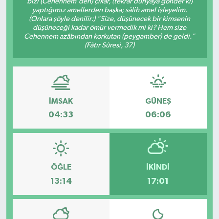
bizi (Cehennem'den) çıkar, (tekrar dünyaya gönder ki)
yaptığımız amellerden başka; sâlih amel işleyelim.
ESENTEPE
(Onlara şöyle denilir:) "Size, düşünecek bir kimsenin
düşüneceği kadar ömür vermedik mi ki? Hem size
Cehennem azâbından korkutan (peygamber) de geldi."
GAZİMAĞUSA
(Fâtır Sûresi, 37)
GİRNE
GÜNDEM
İMSAK
GÜNEŞ
04:33
06:06
GÜNEY KIBRIS
İÇ HABERLER
KÜLTÜR SANAT
ÖĞLE
İKINDI
13:14
17:01
LAPTA
LEFKOŞA