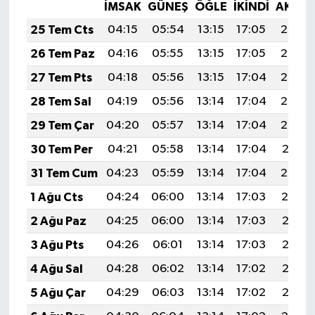
TİCARET
İMSAK
GÜNEŞ
ÖĞLE
İKINDI
AKŞA
25 Tem Cts
04:15
05:54
13:15
17:05
20:25
YAŞAM
26 Tem Paz
04:16
05:55
13:15
17:05
20:24
27 Tem Pts
04:18
05:56
13:15
17:04
20:24
28 Tem Sal
04:19
05:56
13:14
17:04
20:23
29 Tem Çar
04:20
05:57
13:14
17:04
20:22
30 Tem Per
04:21
05:58
13:14
17:04
20:21
31 Tem Cum
04:23
05:59
13:14
17:04
20:20
1 Ağu Cts
04:24
06:00
13:14
17:03
20:19
2 Ağu Paz
04:25
06:00
13:14
17:03
20:18
3 Ağu Pts
04:26
06:01
13:14
17:03
20:17
4 Ağu Sal
04:28
06:02
13:14
17:02
20:16
5 Ağu Çar
04:29
06:03
13:14
17:02
20:15