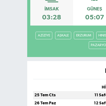
ESENTEPE
İMSAK
GÜNEŞ
03:28
05:07
GAZİMAĞUSA
GİRNE
AZİZİYE
AŞKALE
ERZURUM
HINI
GÜNDEM
PAZARYO
GÜNEY KIBRIS
İÇ HABERLER
KÜLTÜR SANAT
Hİ
LAPTA
25 Tem Cts
11 Sa
26 Tem Paz
12 Sa
LEFKOŞA