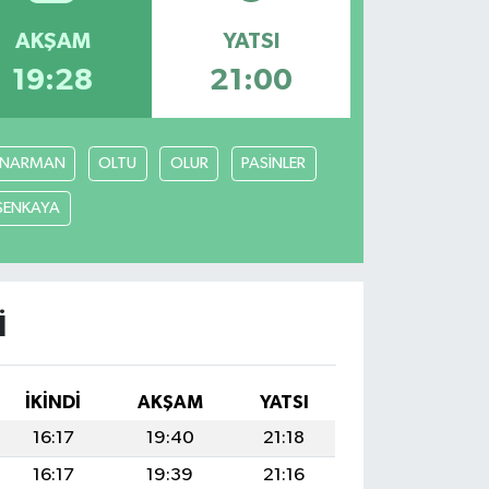
AKŞAM
YATSI
19:28
21:00
NARMAN
OLTU
OLUR
PASİNLER
ŞENKAYA
I
İKINDI
AKŞAM
YATSI
16:17
19:40
21:18
16:17
19:39
21:16