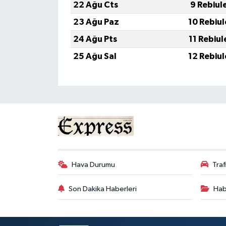
22 Ağu Cts
9 Rebiul
23 Ağu Paz
10 Rebiu
24 Ağu Pts
11 Rebiu
25 Ağu Sal
12 Rebiu
Hava Durumu
Tra
Son Dakika Haberleri
Hab