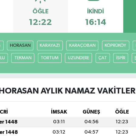
ÖĞLE
İKINDI
12:22
16:14
S
HORASAN
KARAYAZI
KARAÇOBAN
KÖPRÜKÖY
LU
TEKMAN
TORTUM
UZUNDERE
ÇAT
İSPİR
HORASAN AYLIK NAMAZ VAKITLER
CRİ
İMSAK
GÜNEŞ
ÖĞLE
fer 1448
03:11
04:56
12:23
fer 1448
03:12
04:57
12:23