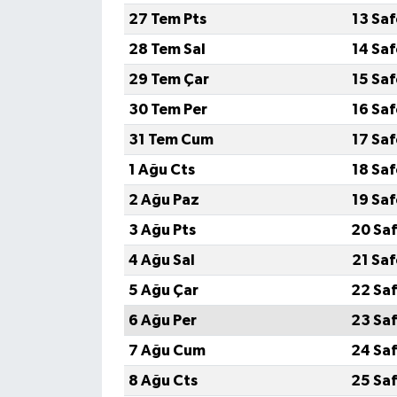
27 Tem Pts
13 Sa
MAGAZİN
28 Tem Sal
14 Sa
29 Tem Çar
15 Sa
Nöbetçi Eczaneler
30 Tem Per
16 Sa
ÖZEL HABER
31 Tem Cum
17 Sa
1 Ağu Cts
18 Sa
SAĞLIK
2 Ağu Paz
19 Sa
SİYASET
3 Ağu Pts
20 Saf
4 Ağu Sal
21 Sa
SPOR
5 Ağu Çar
22 Saf
TATLISU
6 Ağu Per
23 Saf
7 Ağu Cum
24 Saf
TEKNOLOJİ
8 Ağu Cts
25 Saf