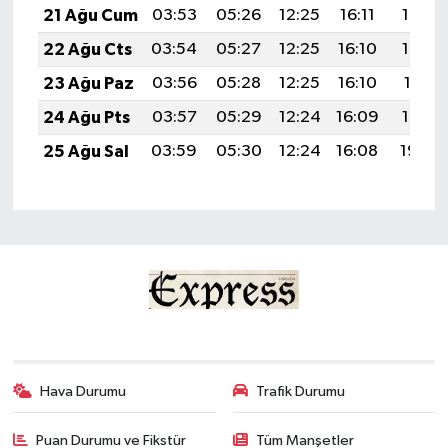
21 Ağu Cum
03:53
05:26
12:25
16:11
19:14
22 Ağu Cts
03:54
05:27
12:25
16:10
19:13
23 Ağu Paz
03:56
05:28
12:25
16:10
19:11
24 Ağu Pts
03:57
05:29
12:24
16:09
19:10
25 Ağu Sal
03:59
05:30
12:24
16:08
19:08
Hava Durumu
Trafik Durumu
Puan Durumu ve Fikstür
Tüm Manşetler