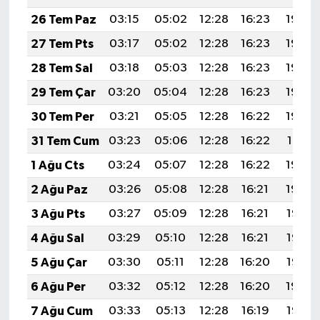
TİCARET
26 Tem Paz
03:15
05:02
12:28
16:23
19:45
YAŞAM
27 Tem Pts
03:17
05:02
12:28
16:23
19:45
28 Tem Sal
03:18
05:03
12:28
16:23
19:44
29 Tem Çar
03:20
05:04
12:28
16:23
19:43
30 Tem Per
03:21
05:05
12:28
16:22
19:42
31 Tem Cum
03:23
05:06
12:28
16:22
19:41
1 Ağu Cts
03:24
05:07
12:28
16:22
19:40
2 Ağu Paz
03:26
05:08
12:28
16:21
19:39
3 Ağu Pts
03:27
05:09
12:28
16:21
19:37
4 Ağu Sal
03:29
05:10
12:28
16:21
19:36
5 Ağu Çar
03:30
05:11
12:28
16:20
19:35
6 Ağu Per
03:32
05:12
12:28
16:20
19:34
7 Ağu Cum
03:33
05:13
12:28
16:19
19:33