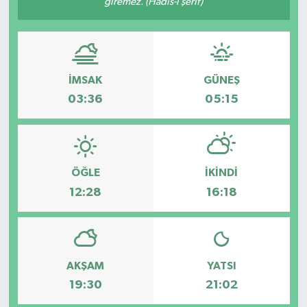
giremez. (Hadis-i şerif)
ESENTEPE
GAZİMAĞUSA
İMSAK
GÜNEŞ
GİRNE
03:36
05:15
GÜNDEM
GÜNEY KIBRIS
ÖĞLE
İKINDI
12:28
16:18
İÇ HABERLER
KÜLTÜR SANAT
AKŞAM
YATSI
LAPTA
19:30
21:02
LEFKOŞA