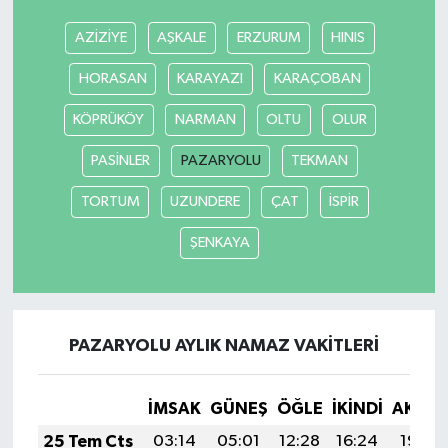
AZİZİYE
AŞKALE
ERZURUM
HINIS
MAGAZİN
HORASAN
KARAYAZI
KARAÇOBAN
Nöbetçi Eczaneler
KÖPRÜKÖY
NARMAN
OLTU
OLUR
ÖZEL HABER
PASİNLER
PAZARYOLU
TEKMAN
SAĞLIK
TORTUM
UZUNDERE
ÇAT
İSPİR
ŞENKAYA
SİYASET
SPOR
PAZARYOLU AYLIK NAMAZ VAKITLERI
TATLISU
TEKNOLOJİ
İMSAK
GÜNEŞ
ÖĞLE
İKINDI
AKŞA
25 Tem Cts
03:14
05:01
12:28
16:24
19:46