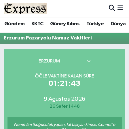
ALAYKÖY
Hava Durumu
Gündem
KKTC
Güney Kıbrıs
Türkiye
Dünya
ALSANCAK
Trafik Durumu
Erzurum Pazaryolu Namaz Vakitleri
BİLİM
Süper Lig Puan Durumu ve Fikstür
ERZURUM
ÇATALKÖY
Tüm Manşetler
ÖĞLE VAKTINE KALAN SÜRE
DÜNYA
Son Dakika Haberleri
01:21:43
EĞİTİM
Haber Arşivi
9 Ağustos 2026
26 Safer 1448
EKONOMİ
ENGLISH
Nemmâm (koğuculuk yapan, laf taşıyan kimse) Cennet'e