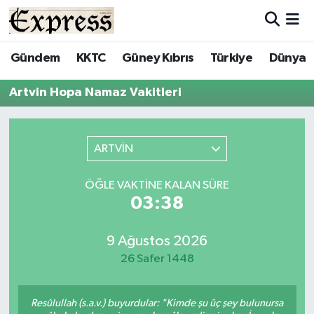
ALAYKÖY
Hava Durumu
Gündem
KKTC
Güney Kıbrıs
Türkiye
Dünya
ALSANCAK
Trafik Durumu
Artvin Hopa Namaz Vakitleri
BİLİM
Süper Lig Puan Durumu ve Fikstür
ARTVİN
ÇATALKÖY
Tüm Manşetler
ÖĞLE VAKTINE KALAN SÜRE
DÜNYA
Son Dakika Haberleri
03:38
EĞİTİM
Haber Arşivi
9 Ağustos 2026
26 Safer 1448
EKONOMİ
ENGLISH
Resûlullah (s.a.v.) buyurdular: "Kimde şu üç şey bulunursa