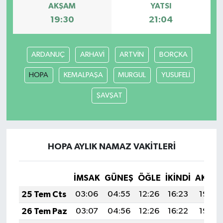
AKŞAM
YATSI
19:30
21:04
MAGAZİN
Nöbetçi Eczaneler
ARDANUÇ
ARHAVİ
ARTVİN
BORÇKA
ÖZEL HABER
HOPA
KEMALPAŞA
MURGUL
YUSUFELİ
ŞAVŞAT
SAĞLIK
SİYASET
HOPA AYLIK NAMAZ VAKITLERI
SPOR
TATLISU
İMSAK
GÜNEŞ
ÖĞLE
İKINDI
AKŞA
25 Tem Cts
03:06
04:55
12:26
16:23
19:46
TEKNOLOJİ
26 Tem Paz
03:07
04:56
12:26
16:22
19:46