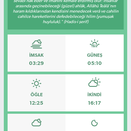
sevâbı hak eder ve imanını kemâle erdirmiş olur: İnsanlar
arasında geçinebileceği (güzel) ahlâk, Allâhü Teâlâ'nın
ESENTEPE
haram kıldıklarından kendisini menedecek verâ ve cahilin
cahilce hareketlerini defedebileceği hilim (yumuşak
huyluluk)." (Hadis-i şerif)
GAZİMAĞUSA
GİRNE
GÜNDEM
İMSAK
GÜNEŞ
03:29
05:10
GÜNEY KIBRIS
İÇ HABERLER
ÖĞLE
İKINDI
KÜLTÜR SANAT
12:25
16:17
LAPTA
LEFKOŞA