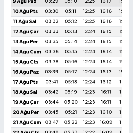
9 Ağu Paz
03:29
05:10
12:25
16:17
19:30
10 Ağu Pts
03:30
05:11
12:25
16:16
19:29
11 Ağu Sal
03:32
05:12
12:25
16:16
19:27
12 Ağu Çar
03:33
05:13
12:24
16:15
19:26
13 Ağu Per
03:35
05:14
12:24
16:15
19:25
14 Ağu Cum
03:36
05:15
12:24
16:14
19:23
15 Ağu Cts
03:38
05:16
12:24
16:14
19:22
16 Ağu Paz
03:39
05:17
12:24
16:13
19:20
17 Ağu Pts
03:41
05:18
12:24
16:12
19:19
18 Ağu Sal
03:42
05:19
12:23
16:11
19:18
19 Ağu Çar
03:44
05:20
12:23
16:11
19:16
20 Ağu Per
03:45
05:21
12:23
16:10
19:15
21 Ağu Cum
03:47
05:22
12:23
16:09
19:13
22 Ağu Cts
03:48
05:23
12:22
16:09
19:12