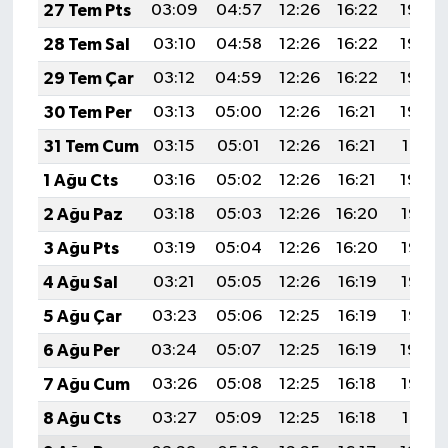
TİCARET
27 Tem Pts
03:09
04:57
12:26
16:22
19:45
28 Tem Sal
03:10
04:58
12:26
16:22
19:44
YAŞAM
29 Tem Çar
03:12
04:59
12:26
16:22
19:43
30 Tem Per
03:13
05:00
12:26
16:21
19:42
31 Tem Cum
03:15
05:01
12:26
16:21
19:41
1 Ağu Cts
03:16
05:02
12:26
16:21
19:39
2 Ağu Paz
03:18
05:03
12:26
16:20
19:38
3 Ağu Pts
03:19
05:04
12:26
16:20
19:37
4 Ağu Sal
03:21
05:05
12:26
16:19
19:36
5 Ağu Çar
03:23
05:06
12:25
16:19
19:35
6 Ağu Per
03:24
05:07
12:25
16:19
19:34
7 Ağu Cum
03:26
05:08
12:25
16:18
19:32
8 Ağu Cts
03:27
05:09
12:25
16:18
19:31