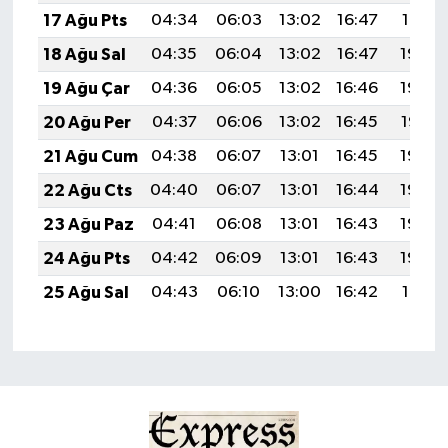
17 Ağu Pts
04:34
06:03
13:02
16:47
19:51
18 Ağu Sal
04:35
06:04
13:02
16:47
19:50
19 Ağu Çar
04:36
06:05
13:02
16:46
19:49
20 Ağu Per
04:37
06:06
13:02
16:45
19:47
21 Ağu Cum
04:38
06:07
13:01
16:45
19:46
22 Ağu Cts
04:40
06:07
13:01
16:44
19:45
23 Ağu Paz
04:41
06:08
13:01
16:43
19:43
24 Ağu Pts
04:42
06:09
13:01
16:43
19:42
25 Ağu Sal
04:43
06:10
13:00
16:42
19:41