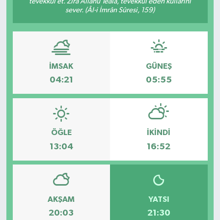
tevekkül et. Zira Allâhü Teâlâ, tevekkül eden kullarını
sever. (Âl-i İmrân Sûresi, 159)
ESENTEPE
GAZİMAĞUSA
İMSAK
GÜNEŞ
GİRNE
04:21
05:55
GÜNDEM
GÜNEY KIBRIS
ÖĞLE
İKINDI
İÇ HABERLER
13:04
16:52
KÜLTÜR SANAT
LAPTA
AKŞAM
YATSI
20:03
21:30
LEFKOŞA