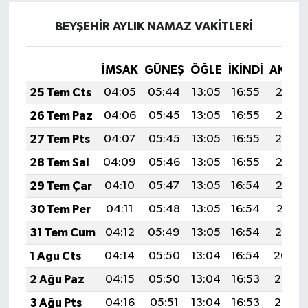
TİCARET
BEYŞEHİR AYLIK NAMAZ VAKITLERI
YAŞAM
İMSAK
GÜNEŞ
ÖĞLE
İKINDI
AKŞA
25 Tem Cts
04:05
05:44
13:05
16:55
20:16
26 Tem Paz
04:06
05:45
13:05
16:55
20:15
27 Tem Pts
04:07
05:45
13:05
16:55
20:14
28 Tem Sal
04:09
05:46
13:05
16:55
20:13
29 Tem Çar
04:10
05:47
13:05
16:54
20:12
30 Tem Per
04:11
05:48
13:05
16:54
20:11
31 Tem Cum
04:12
05:49
13:05
16:54
20:10
1 Ağu Cts
04:14
05:50
13:04
16:54
20:09
2 Ağu Paz
04:15
05:50
13:04
16:53
20:08
3 Ağu Pts
04:16
05:51
13:04
16:53
20:07