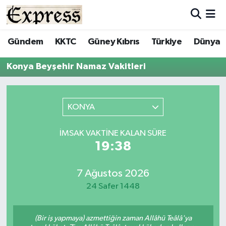
ALAYKÖY
Hava Durumu
Gündem
KKTC
Güney Kıbrıs
Türkiye
Dünya
ALSANCAK
Trafik Durumu
Konya Beyşehir Namaz Vakitleri
BİLİM
Süper Lig Puan Durumu ve Fikstür
KONYA
ÇATALKÖY
Tüm Manşetler
İMSAK VAKTINE KALAN SÜRE
DÜNYA
Son Dakika Haberleri
19:38
EĞİTİM
Haber Arşivi
7 Ağustos 2026
24 Safer 1448
EKONOMİ
ENGLISH
(Bir iş yapmaya) azmettiğin zaman Allâhü Teâlâ'ya