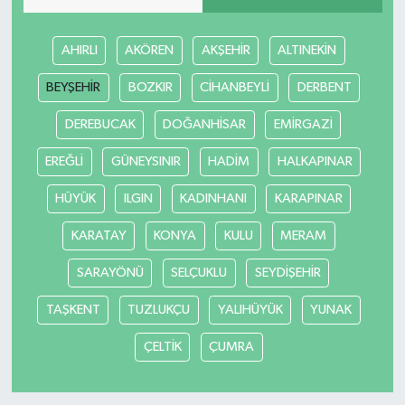
MAGAZİN
AHIRLI
AKÖREN
AKŞEHİR
ALTINEKİN
Nöbetçi Eczaneler
BEYŞEHİR
BOZKIR
CİHANBEYLİ
DERBENT
DEREBUCAK
DOĞANHİSAR
EMİRGAZİ
ÖZEL HABER
EREĞLİ
GÜNEYSINIR
HADİM
HALKAPINAR
SAĞLIK
HÜYÜK
ILGIN
KADINHANI
KARAPINAR
SİYASET
KARATAY
KONYA
KULU
MERAM
SPOR
SARAYÖNÜ
SELÇUKLU
SEYDİŞEHİR
TAŞKENT
TUZLUKÇU
YALIHÜYÜK
YUNAK
TATLISU
ÇELTİK
ÇUMRA
TEKNOLOJİ